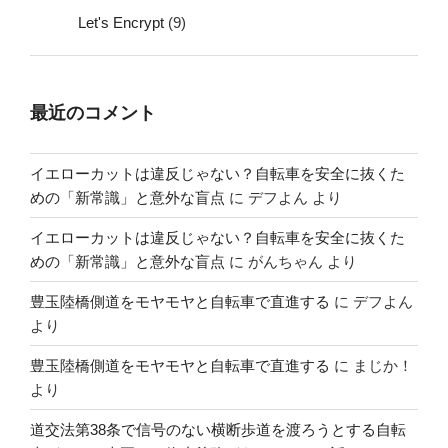
Let's Encrypt
(9)
最近のコメント
イエローカットは違反じゃない？自転車を安全に抜くた
めの「新常識」と意外な盲点
に
デフよん
より
イエローカットは違反じゃない？自転車を安全に抜くた
めの「新常識」と意外な盲点
に
がんちゃん
より
豊玉陸橋側道をモヤモヤと自転車で直進する
に
デフよん
より
豊玉陸橋側道をモヤモヤと自転車で直進する
に
まじか！
より
道交法第38条で信号のない横断歩道を渡ろうとする自転