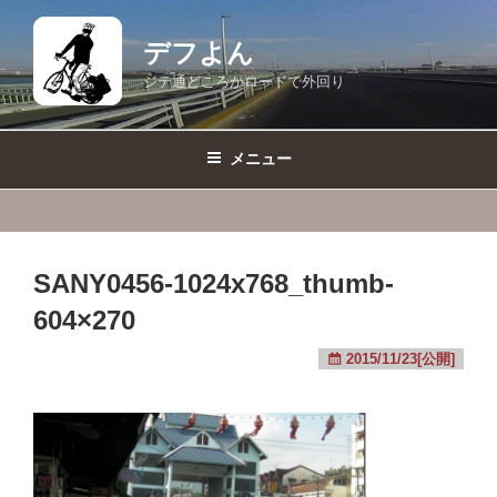
コ
ン
デフよん
テ
ジテ通どころかロードで外回り
ン
ツ
へ
メニュー
ス
キ
ッ
プ
SANY0456-1024x768_thumb-
604×270
2015/11/23[公開]