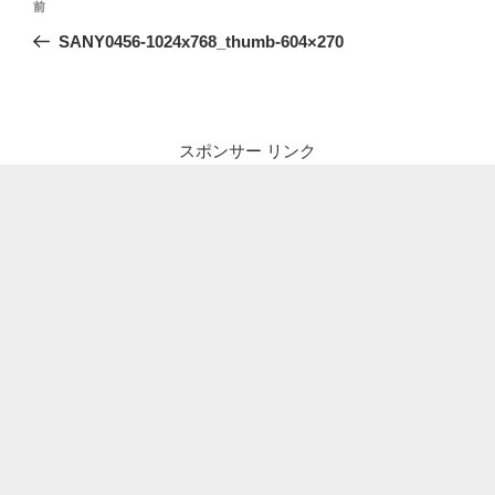
前
前
稿
の
SANY0456-1024x768_thumb-604×270
ナ
投
ビ
稿
ゲ
ー
スポンサー リンク
シ
ョ
ン