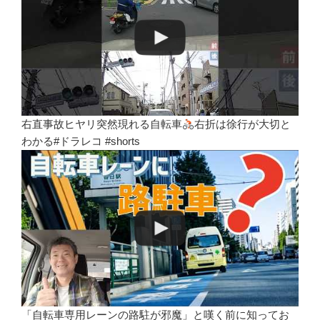
右直事故ヒヤリ突然現れる自転車
右折は徐行が大切と
わかる#ドラレコ #shorts
「自転車専用レーンの路駐が邪魔」と嘆く前に知ってお