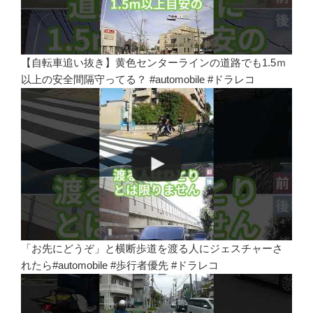
【自転車追い抜き】黄色センターラインの道路でも1.5ｍ
以上の安全間隔守ってる？ #automobile #ドラレコ
「お先にどうぞ」と横断歩道を渡る人にジェスチャーさ
れたら#automobile #歩行者優先 #ドラレコ