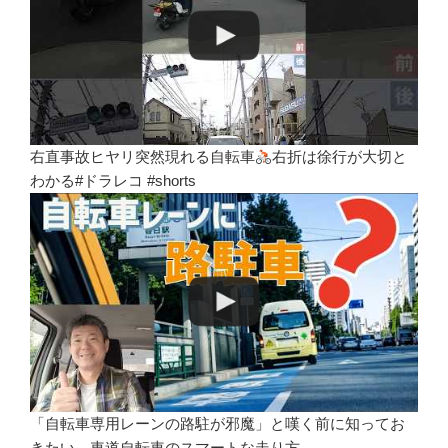
右直事故ヒヤリ突然現れる自転車
右折は徐行が大切と
わかる#ドラレコ #shorts
「自転車専用レーンの路駐が邪魔」と嘆く前に知ってお
きたい、車道自転車のスマートな走り方