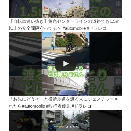
【自転車追い抜き】黄色センターラインの道路でも1.5ｍ
以上の安全間隔守ってる？ #automobile #ドラレコ
「お先にどうぞ」と横断歩道を渡る人にジェスチャーさ
れたら#automobile #歩行者優先 #ドラレコ