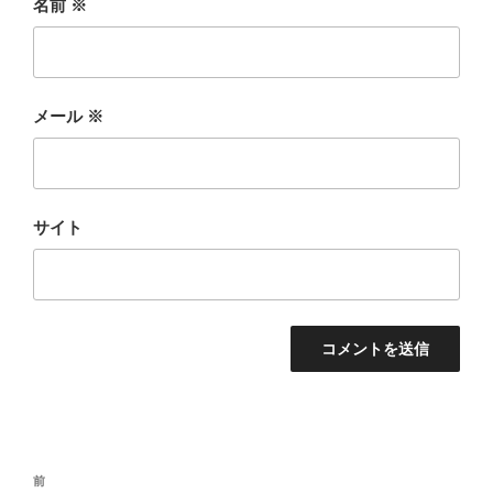
名前
※
メール
※
サイト
投
前
前