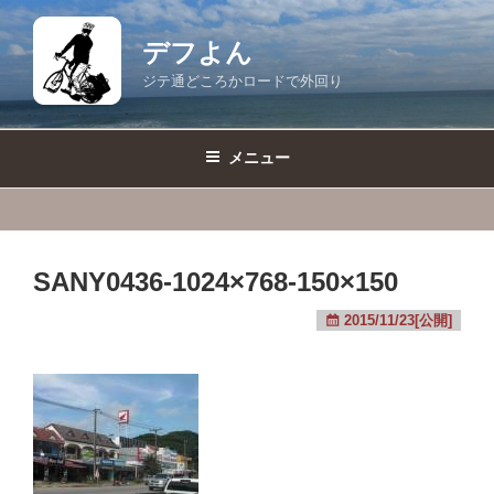
コ
ン
デフよん
テ
ジテ通どころかロードで外回り
ン
ツ
へ
メニュー
ス
キ
ッ
プ
SANY0436-1024×768-150×150
2015/11/23[公開]