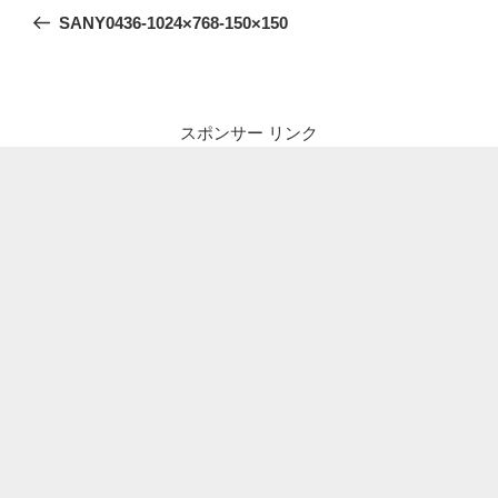
稿
の
SANY0436-1024×768-150×150
ナ
投
ビ
稿
ゲ
ー
スポンサー リンク
シ
ョ
ン