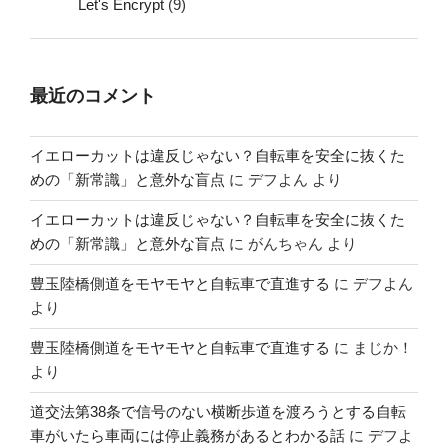
Let's Encrypt
(9)
最近のコメント
イエローカットは違反じゃない？自転車を安全に抜くた
めの「新常識」と意外な盲点
に
デフよん
より
イエローカットは違反じゃない？自転車を安全に抜くた
めの「新常識」と意外な盲点
に
がんちゃん
より
豊玉陸橋側道をモヤモヤと自転車で直進する
に
デフよん
より
豊玉陸橋側道をモヤモヤと自転車で直進する
に
まじか！
より
道交法第38条で信号のない横断歩道を渡ろうとする自転
車がいたら車両には停止義務があるとわかる話
に
デフよ