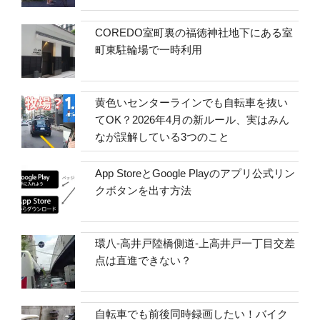
COREDO室町裏の福徳神社地下にある室
町東駐輪場で一時利用
黄色いセンターラインでも自転車を抜い
てOK？2026年4月の新ルール、実はみん
なが誤解している3つのこと
App StoreとGoogle Playのアプリ公式リン
クボタンを出す方法
環八-高井戸陸橋側道-上高井戸一丁目交差
点は直進できない？
自転車でも前後同時録画したい！バイク