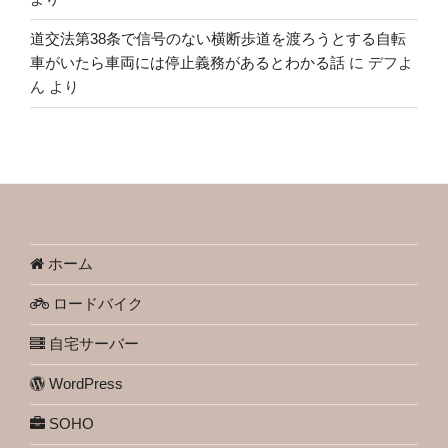
道交法第38条で信号のない横断歩道を渡ろうとする自転
車がいたら車両には停止義務があるとわかる話
に
デフよ
ん
より
ホーム
ロードバイク
自宅サーバー
WordPress
SOHO