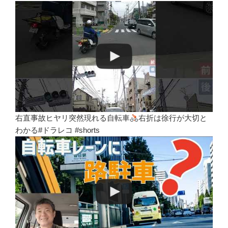
右直事故ヒヤリ突然現れる自転車
右折は徐行が大切と
わかる#ドラレコ #shorts