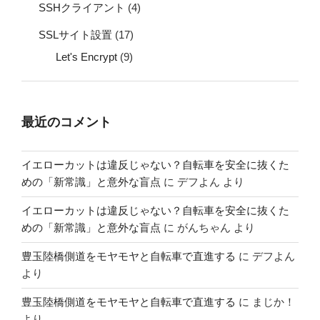
SSHクライアント
(4)
SSLサイト設置
(17)
Let's Encrypt
(9)
最近のコメント
イエローカットは違反じゃない？自転車を安全に抜くた
めの「新常識」と意外な盲点
に
デフよん
より
イエローカットは違反じゃない？自転車を安全に抜くた
めの「新常識」と意外な盲点
に
がんちゃん
より
豊玉陸橋側道をモヤモヤと自転車で直進する
に
デフよん
より
豊玉陸橋側道をモヤモヤと自転車で直進する
に
まじか！
より