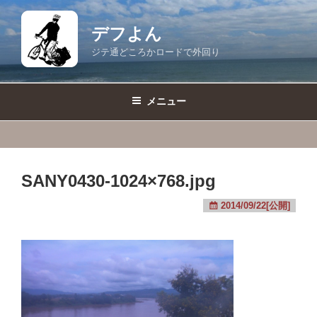
コ
ン
デフよん
テ
ジテ通どころかロードで外回り
ン
ツ
へ
メニュー
ス
キ
ッ
プ
SANY0430-1024×768.jpg
2014/09/22[公開]