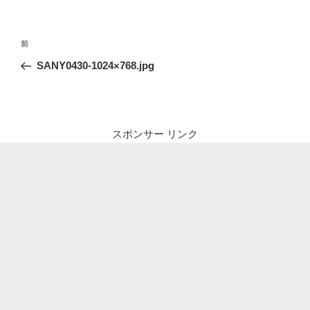
投
前
前
稿
の
SANY0430-1024×768.jpg
ナ
投
ビ
稿
ゲ
ー
スポンサー リンク
シ
ョ
ン