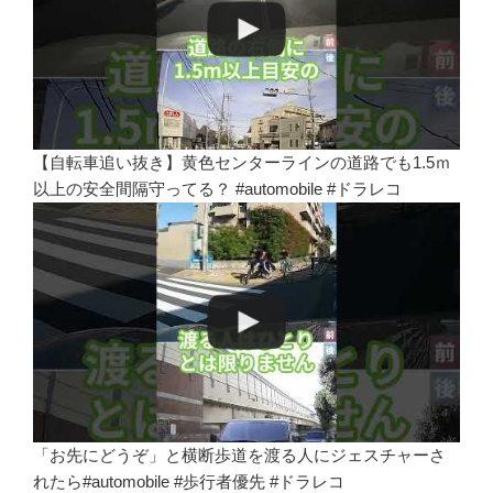
【自転車追い抜き】黄色センターラインの道路でも1.5ｍ
以上の安全間隔守ってる？ #automobile #ドラレコ
「お先にどうぞ」と横断歩道を渡る人にジェスチャーさ
れたら#automobile #歩行者優先 #ドラレコ