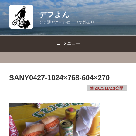
コ
ン
デフよん
テ
ジテ通どころかロードで外回り
ン
ツ
へ
メニュー
ス
キ
ッ
プ
SANY0427-1024×768-604×270
2015/11/23[公開]