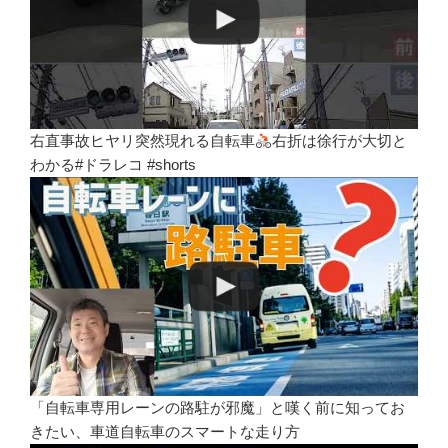
右直事故ヒヤリ突然現れる自転車
右折は徐行が大切と
わかる#ドラレコ #shorts
「自転車専用レーンの路駐が邪魔」と嘆く前に知ってお
きたい、車道自転車のスマートな走り方