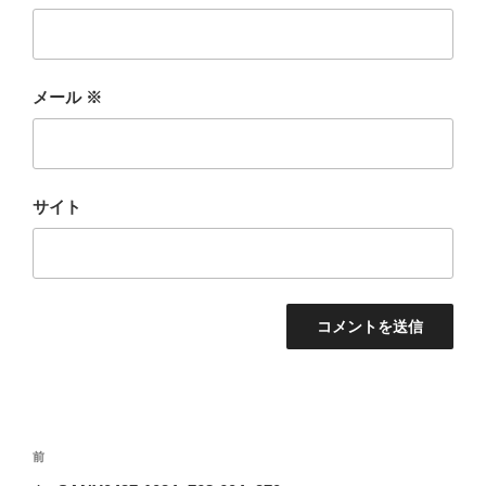
メール
※
サイト
投
前
前
稿
の