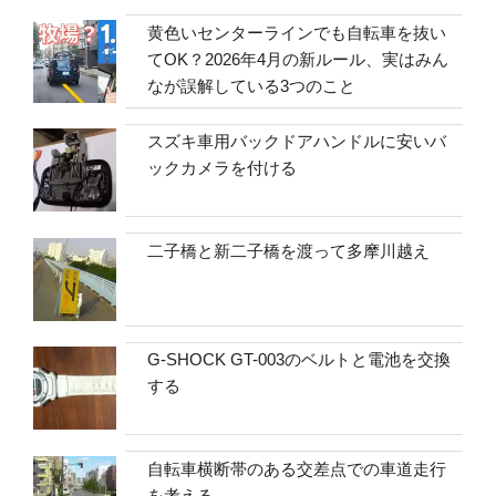
黄色いセンターラインでも自転車を抜い
てOK？2026年4月の新ルール、実はみん
なが誤解している3つのこと
スズキ車用バックドアハンドルに安いバ
ックカメラを付ける
二子橋と新二子橋を渡って多摩川越え
G-SHOCK GT-003のベルトと電池を交換
する
自転車横断帯のある交差点での車道走行
を考える