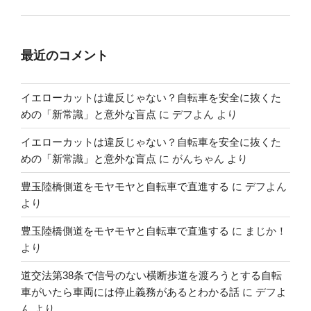
最近のコメント
イエローカットは違反じゃない？自転車を安全に抜くた
めの「新常識」と意外な盲点
に
デフよん
より
イエローカットは違反じゃない？自転車を安全に抜くた
めの「新常識」と意外な盲点
に
がんちゃん
より
豊玉陸橋側道をモヤモヤと自転車で直進する
に
デフよん
より
豊玉陸橋側道をモヤモヤと自転車で直進する
に
まじか！
より
道交法第38条で信号のない横断歩道を渡ろうとする自転
車がいたら車両には停止義務があるとわかる話
に
デフよ
ん
より