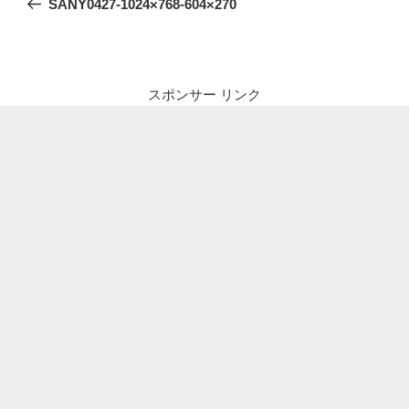
SANY0427-1024×768-604×270
ナ
投
ビ
稿
ゲ
ー
スポンサー リンク
シ
ョ
ン