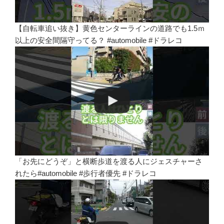
【自転車追い抜き】黄色センターラインの道路でも1.5ｍ
以上の安全間隔守ってる？ #automobile #ドラレコ
「お先にどうぞ」と横断歩道を渡る人にジェスチャーさ
れたら#automobile #歩行者優先 #ドラレコ