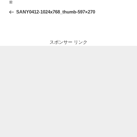
前
前
稿
の
SANY0412-1024x768_thumb-597×270
ナ
投
ビ
稿
ゲ
ー
スポンサー リンク
シ
ョ
ン