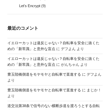
Let's Encrypt
(9)
最近のコメント
イエローカットは違反じゃない？自転車を安全に抜くた
めの「新常識」と意外な盲点
に
デフよん
より
イエローカットは違反じゃない？自転車を安全に抜くた
めの「新常識」と意外な盲点
に
がんちゃん
より
豊玉陸橋側道をモヤモヤと自転車で直進する
に
デフよん
より
豊玉陸橋側道をモヤモヤと自転車で直進する
に
まじか！
より
道交法第38条で信号のない横断歩道を渡ろうとする自転