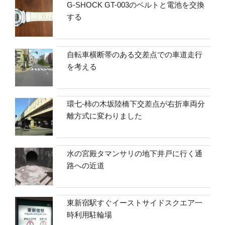
G-SHOCK GT-003のベルトと電池を交換
する
自転車横断帯のある交差点での車道走行
を考える
環七-柿の木坂陸橋下交差点が右折車両分
離方式に変わりました
水の宮殿タマンサリの地下井戸に行く通
路への近道
東新宿駅すぐイーストサイドスクエア一
時利用駐輪場