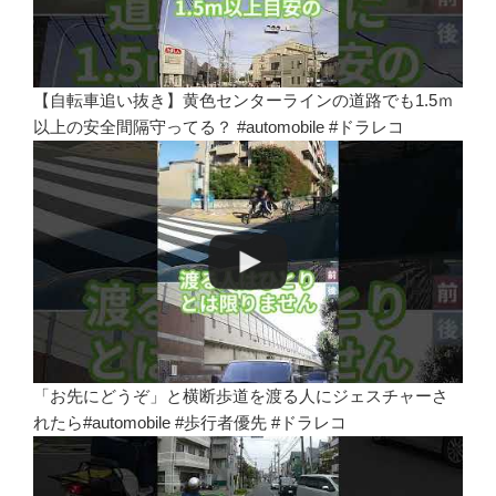
【自転車追い抜き】黄色センターラインの道路でも1.5ｍ
以上の安全間隔守ってる？ #automobile #ドラレコ
「お先にどうぞ」と横断歩道を渡る人にジェスチャーさ
れたら#automobile #歩行者優先 #ドラレコ