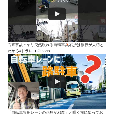
右直事故ヒヤリ突然現れる自転車
右折は徐行が大切と
わかる#ドラレコ #shorts
「自転車専用レーンの路駐が邪魔」と嘆く前に知ってお