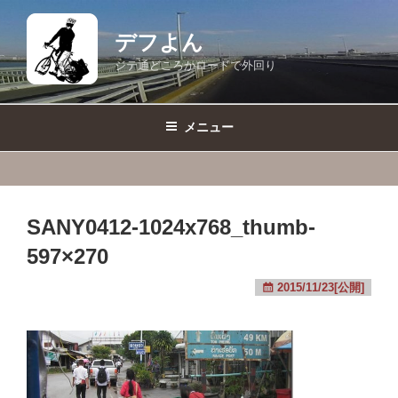
コ
ン
デフよん
テ
ジテ通どころかロードで外回り
ン
ツ
へ
メニュー
ス
キ
ッ
プ
SANY0412-1024x768_thumb-
597×270
2015/11/23[公開]