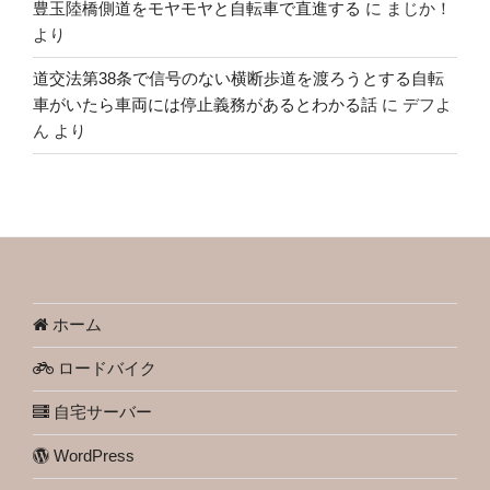
豊玉陸橋側道をモヤモヤと自転車で直進する
に
まじか！
より
道交法第38条で信号のない横断歩道を渡ろうとする自転
車がいたら車両には停止義務があるとわかる話
に
デフよ
ん
より
ホーム
ロードバイク
自宅サーバー
WordPress