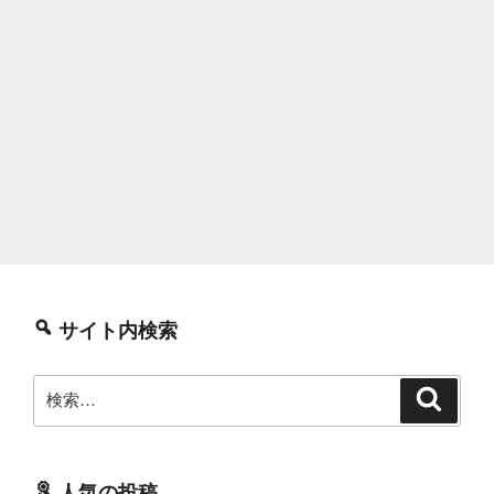
サイト内検索
検
検
索
索:
人気の投稿