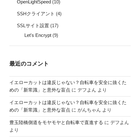
OpenLightSpeed
(10)
SSHクライアント
(4)
SSLサイト設置
(17)
Let's Encrypt
(9)
最近のコメント
イエローカットは違反じゃない？自転車を安全に抜くた
めの「新常識」と意外な盲点
に
デフよん
より
イエローカットは違反じゃない？自転車を安全に抜くた
めの「新常識」と意外な盲点
に
がんちゃん
より
豊玉陸橋側道をモヤモヤと自転車で直進する
に
デフよん
より