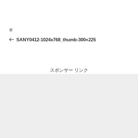
投
前
前
稿
の
SANY0412-1024x768_thumb-300×225
ナ
投
ビ
稿
ゲ
ー
スポンサー リンク
シ
ョ
ン