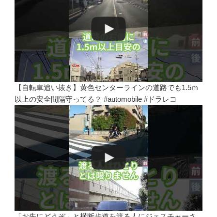
【自転車追い抜き】黄色センターラインの道路でも1.5ｍ
以上の安全間隔守ってる？ #automobile #ドラレコ
「お先にどうぞ」と横断歩道を渡る人にジェスチャーさ