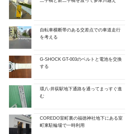
二子橋と新二子橋を渡って多摩川越え
自転車横断帯のある交差点での車道走行
を考える
G-SHOCK GT-003のベルトと電池を交換
する
環八-井荻駅地下通路を通ってまっすぐ進
む
COREDO室町裏の福徳神社地下にある室
町東駐輪場で一時利用