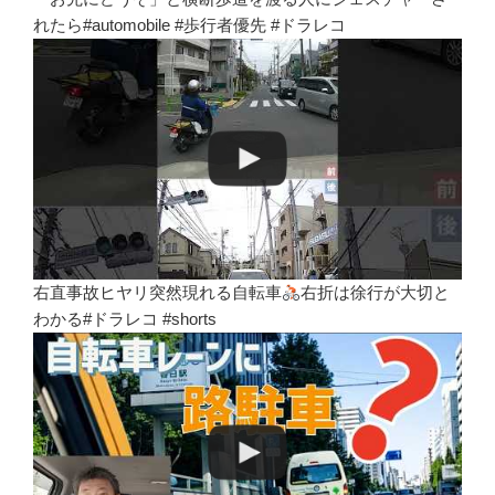
れたら#automobile #歩行者優先 #ドラレコ
右直事故ヒヤリ突然現れる自転車
右折は徐行が大切と
わかる#ドラレコ #shorts