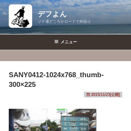
コ
ン
デフよん
テ
ジテ通どころかロードで外回り
ン
ツ
へ
メニュー
ス
キ
ッ
プ
SANY0412-1024x768_thumb-
300×225
2015/11/23[公開]