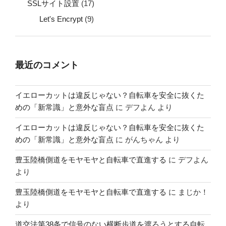
SSLサイト設置
(17)
Let's Encrypt
(9)
最近のコメント
イエローカットは違反じゃない？自転車を安全に抜くた
めの「新常識」と意外な盲点
に
デフよん
より
イエローカットは違反じゃない？自転車を安全に抜くた
めの「新常識」と意外な盲点
に
がんちゃん
より
豊玉陸橋側道をモヤモヤと自転車で直進する
に
デフよん
より
豊玉陸橋側道をモヤモヤと自転車で直進する
に
まじか！
より
道交法第38条で信号のない横断歩道を渡ろうとする自転