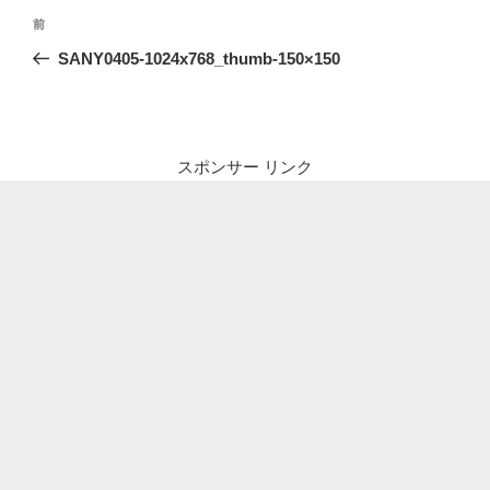
投
前
前
稿
の
SANY0405-1024x768_thumb-150×150
ナ
投
ビ
稿
ゲ
ー
スポンサー リンク
シ
ョ
ン