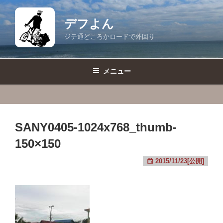
コ
ン
デフよん
テ
ジテ通どころかロードで外回り
ン
ツ
へ
メニュー
ス
キ
ッ
プ
SANY0405-1024x768_thumb-
150×150
2015/11/23[公開]