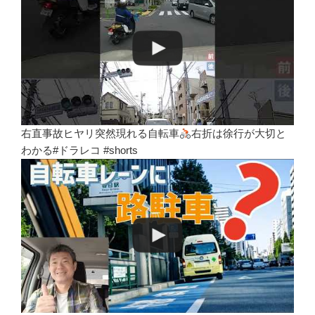
右直事故ヒヤリ突然現れる自転車
右折は徐行が大切と
わかる#ドラレコ #shorts