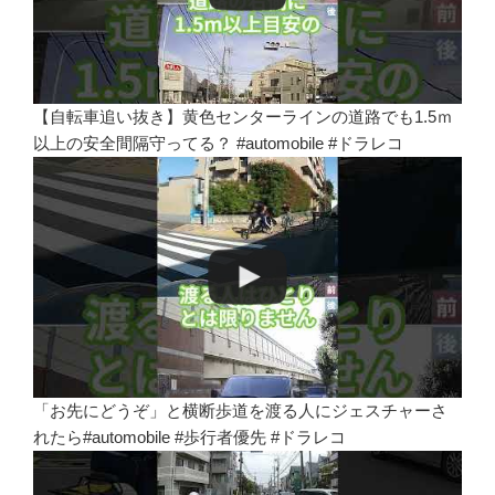
【自転車追い抜き】黄色センターラインの道路でも1.5ｍ
以上の安全間隔守ってる？ #automobile #ドラレコ
「お先にどうぞ」と横断歩道を渡る人にジェスチャーさ
れたら#automobile #歩行者優先 #ドラレコ