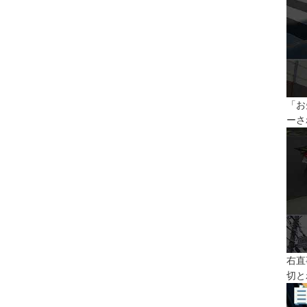
「お
ーさ
右直
切と