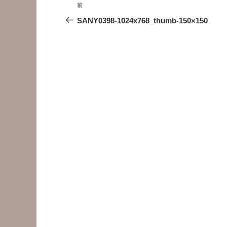
投
前
前
稿
の
SANY0398-1024x768_thumb-150×150
投
ナ
稿
ビ
ゲ
ー
シ
ョ
ン