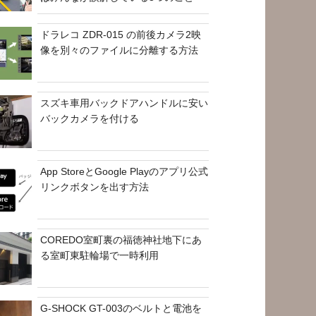
ドラレコ ZDR-015 の前後カメラ2映
像を別々のファイルに分離する方法
スズキ車用バックドアハンドルに安い
バックカメラを付ける
App StoreとGoogle Playのアプリ公式
リンクボタンを出す方法
COREDO室町裏の福徳神社地下にあ
る室町東駐輪場で一時利用
G-SHOCK GT-003のベルトと電池を