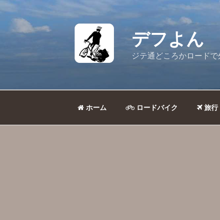
コ
ン
テ
デフよん
ン
ツ
ジテ通どころかロードで
へ
ス
キ
ッ
ホーム
ロードバイク
旅行
プ