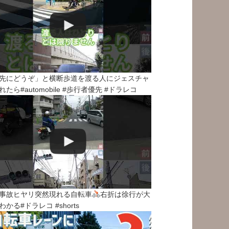
先にどうぞ」と横断歩道を渡る人にジェスチャ
れたら#automobile #歩行者優先 #ドラレコ
事故ヒヤリ突然現れる自転車
右折は徐行が大
わかる#ドラレコ #shorts