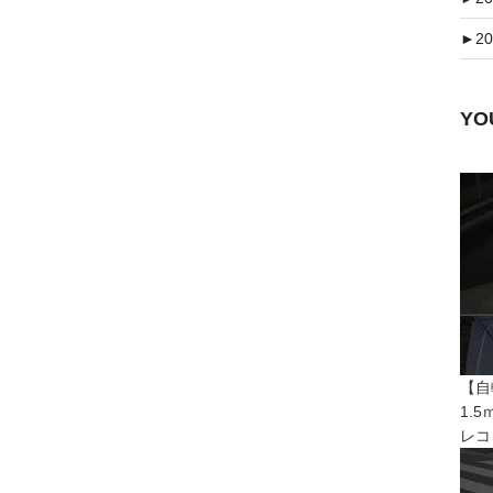
►
20
Y
【自
1.
レコ