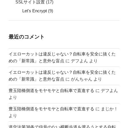
SSLサイト設置
(17)
Let's Encrypt
(9)
最近のコメント
イエローカットは違反じゃない？自転車を安全に抜くた
めの「新常識」と意外な盲点
に
デフよん
より
イエローカットは違反じゃない？自転車を安全に抜くた
めの「新常識」と意外な盲点
に
がんちゃん
より
豊玉陸橋側道をモヤモヤと自転車で直進する
に
デフよん
より
豊玉陸橋側道をモヤモヤと自転車で直進する
に
まじか！
より
道交法第38条で信号のない横断歩道を渡ろうとする自転