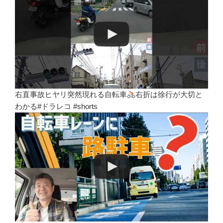
右直事故ヒヤリ突然現れる自転車
右折は徐行が大切と
わかる#ドラレコ #shorts