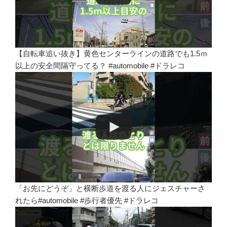
【自転車追い抜き】黄色センターラインの道路でも1.5ｍ
以上の安全間隔守ってる？ #automobile #ドラレコ
「お先にどうぞ」と横断歩道を渡る人にジェスチャーさ
れたら#automobile #歩行者優先 #ドラレコ