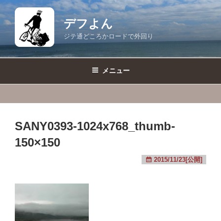
コ
ン
デフよん
テ
ジテ通どころかロードで外回り
ン
ツ
へ
メニュー
ス
キ
ッ
プ
SANY0393-1024x768_thumb-
150×150
2015/11/23[公開]