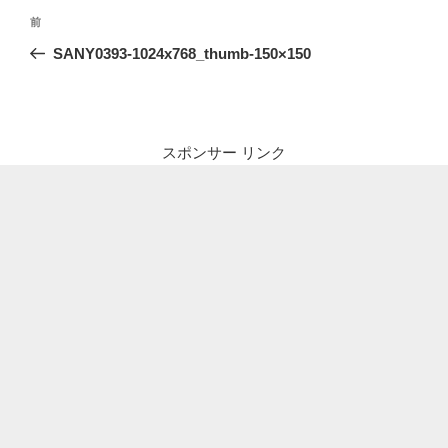
投
前
前
稿
の
SANY0393-1024x768_thumb-150×150
ナ
投
ビ
稿
ゲ
ー
スポンサー リンク
シ
ョ
ン