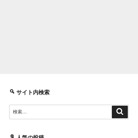
サイト内検索
検
検
索
索:
人気の投稿