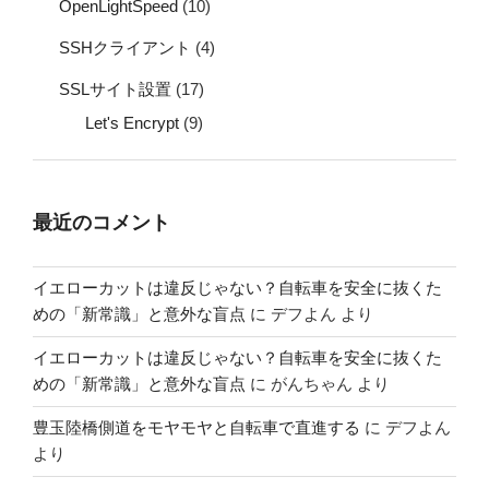
OpenLightSpeed
(10)
SSHクライアント
(4)
SSLサイト設置
(17)
Let's Encrypt
(9)
最近のコメント
イエローカットは違反じゃない？自転車を安全に抜くた
めの「新常識」と意外な盲点
に
デフよん
より
イエローカットは違反じゃない？自転車を安全に抜くた
めの「新常識」と意外な盲点
に
がんちゃん
より
豊玉陸橋側道をモヤモヤと自転車で直進する
に
デフよん
より