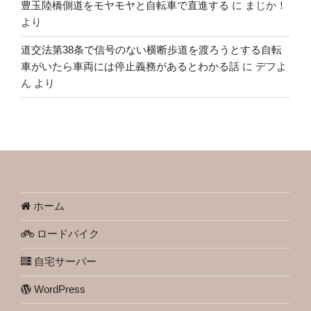
豊玉陸橋側道をモヤモヤと自転車で直進する
に
まじか！
より
道交法第38条で信号のない横断歩道を渡ろうとする自転
車がいたら車両には停止義務があるとわかる話
に
デフよ
ん
より
ホーム
ロードバイク
自宅サーバー
WordPress