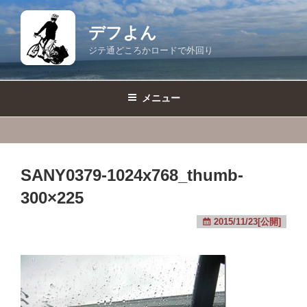
コ
ン
デフよん
テ
ジテ通どころかロードで外回り
ン
ツ
へ
メニュー
ス
キ
ッ
プ
SANY0379-1024x768_thumb-
300×225
2015/11/23[公開]