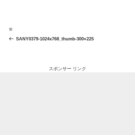
投
前
前
稿
の
SANY0379-1024x768_thumb-300×225
ナ
投
ビ
稿
ゲ
ー
スポンサー リンク
シ
ョ
ン