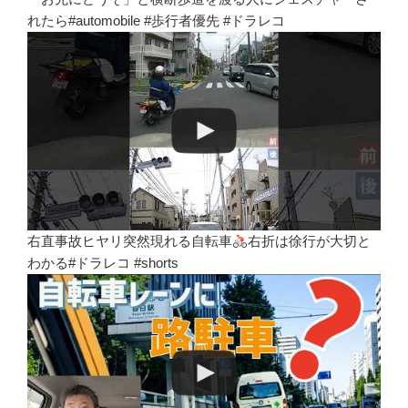
れたら#automobile #歩行者優先 #ドラレコ
右直事故ヒヤリ突然現れる自転車
右折は徐行が大切と
わかる#ドラレコ #shorts