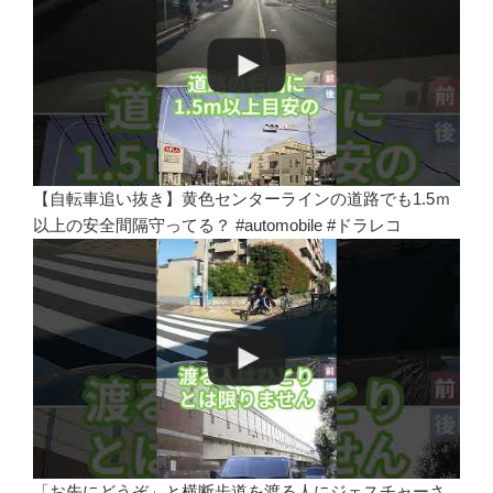
【自転車追い抜き】黄色センターラインの道路でも1.5ｍ
以上の安全間隔守ってる？ #automobile #ドラレコ
「お先にどうぞ」と横断歩道を渡る人にジェスチャーさ