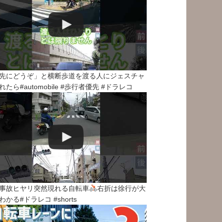
先にどうぞ」と横断歩道を渡る人にジェスチャ
れたら#automobile #歩行者優先 #ドラレコ
事故ヒヤリ突然現れる自転車
右折は徐行が大
わかる#ドラレコ #shorts