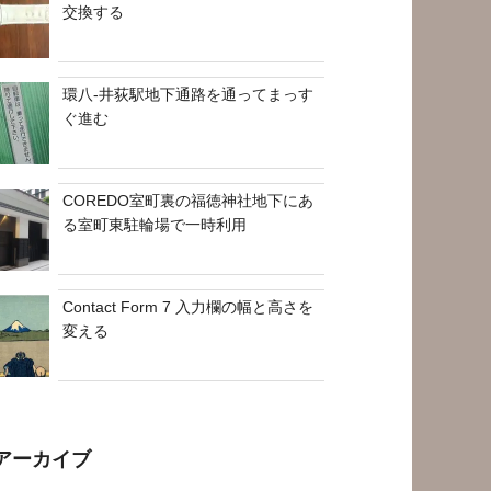
交換する
環八-井荻駅地下通路を通ってまっす
ぐ進む
COREDO室町裏の福徳神社地下にあ
る室町東駐輪場で一時利用
Contact Form 7 入力欄の幅と高さを
変える
アーカイブ