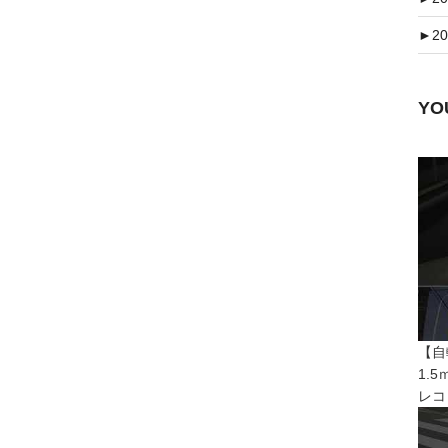
►
20
Y
【自
1.
レコ