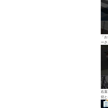
「お
ーさ
右直
切と