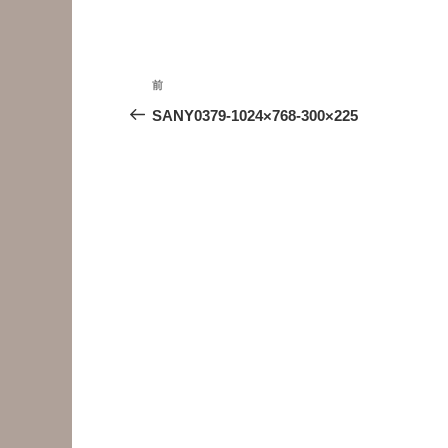
投
前
前
稿
の
SANY0379-1024×768-300×225
投
ナ
稿
ビ
ゲ
ー
シ
ョ
ン