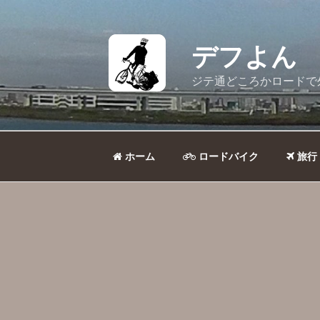
コ
ン
テ
デフよん
ン
ツ
ジテ通どころかロードで
へ
ス
キ
ッ
ホーム
ロードバイク
旅行
プ