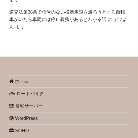
道交法第38条で信号のない横断歩道を渡ろうとする自転
車がいたら車両には停止義務があるとわかる話
に
デフよ
ん
より
ホーム
ロードバイク
自宅サーバー
WordPress
SOHO