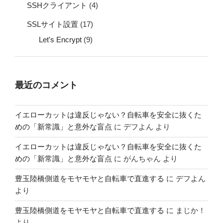
SSHクライアント
(4)
SSLサイト設置
(17)
Let's Encrypt
(9)
最近のコメント
イエローカットは違反じゃない？自転車を安全に抜くた
めの「新常識」と意外な盲点
に
デフよん
より
イエローカットは違反じゃない？自転車を安全に抜くた
めの「新常識」と意外な盲点
に
がんちゃん
より
豊玉陸橋側道をモヤモヤと自転車で直進する
に
デフよん
より
豊玉陸橋側道をモヤモヤと自転車で直進する
に
まじか！
より