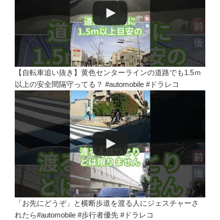
【自転車追い抜き】黄色センターラインの道路でも1.5ｍ
以上の安全間隔守ってる？ #automobile #ドラレコ
「お先にどうぞ」と横断歩道を渡る人にジェスチャーさ
れたら#automobile #歩行者優先 #ドラレコ