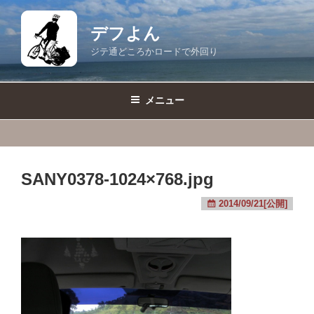
コ
ン
デフよん
テ
ジテ通どころかロードで外回り
ン
ツ
へ
メニュー
ス
キ
ッ
プ
SANY0378-1024×768.jpg
2014/09/21[公開]