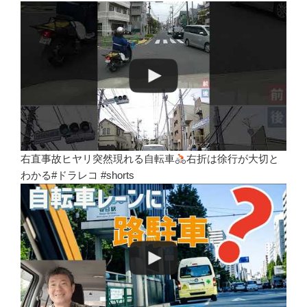
右直事故ヒヤリ突然現れる自転車
右折は徐行が大切と
わかる#ドラレコ #shorts