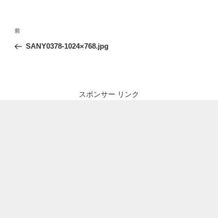
投
前
前
稿
の
SANY0378-1024×768.jpg
ナ
投
ビ
稿
ゲ
ー
スポンサー リンク
シ
ョ
ン