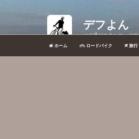
コ
ン
テ
デフよん
ン
ツ
ジテ通どころかロードで
へ
ス
キ
ッ
ホーム
ロードバイク
旅行
プ