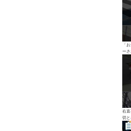
「お
ーさ
右直
切と