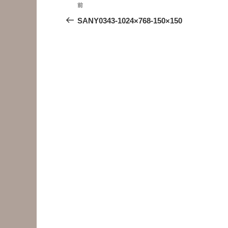
投
前
前
稿
の
SANY0343-1024×768-150×150
投
ナ
稿
ビ
ゲ
ー
シ
ョ
ン