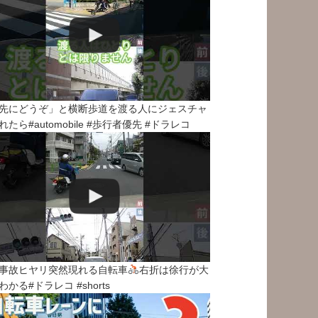
先にどうぞ」と横断歩道を渡る人にジェスチャ
れたら#automobile #歩行者優先 #ドラレコ
事故ヒヤリ突然現れる自転車
右折は徐行が大
わかる#ドラレコ #shorts