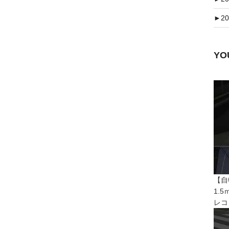
►
20
Y
【自
1.
レコ