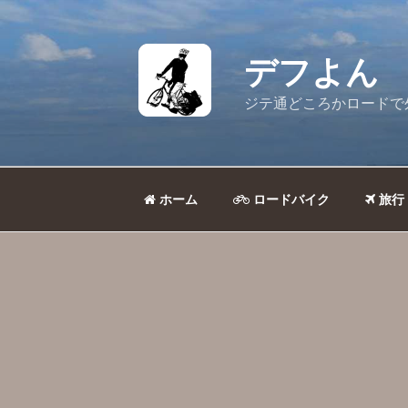
コ
ン
テ
デフよん
ン
ツ
ジテ通どころかロードで
へ
ス
キ
ッ
ホーム
ロードバイク
旅行
プ