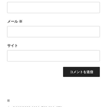
メール
※
サイト
投
前
前
稿
の