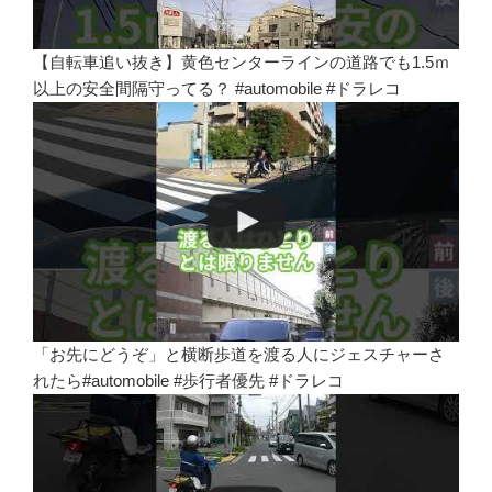
【自転車追い抜き】黄色センターラインの道路でも1.5ｍ
以上の安全間隔守ってる？ #automobile #ドラレコ
「お先にどうぞ」と横断歩道を渡る人にジェスチャーさ
れたら#automobile #歩行者優先 #ドラレコ