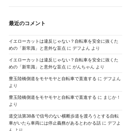
最近のコメント
イエローカットは違反じゃない？自転車を安全に抜くた
めの「新常識」と意外な盲点
に
デフよん
より
イエローカットは違反じゃない？自転車を安全に抜くた
めの「新常識」と意外な盲点
に
がんちゃん
より
豊玉陸橋側道をモヤモヤと自転車で直進する
に
デフよん
より
豊玉陸橋側道をモヤモヤと自転車で直進する
に
まじか！
より
道交法第38条で信号のない横断歩道を渡ろうとする自転
車がいたら車両には停止義務があるとわかる話
に
デフよ
ん
より