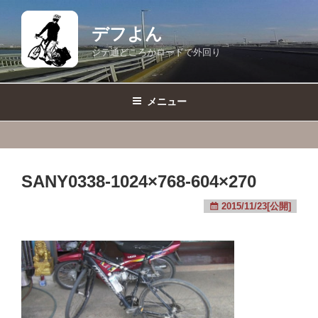
コ
ン
デフよん
テ
ジテ通どころかロードで外回り
ン
ツ
へ
メニュー
ス
キ
ッ
プ
SANY0338-1024×768-604×270
2015/11/23[公開]