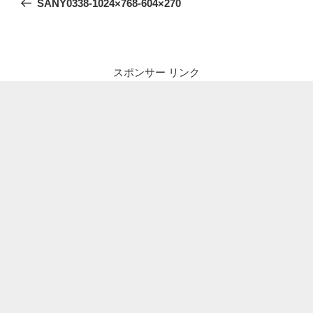
SANY0338-1024×768-604×270
ナ
投
ビ
稿
ゲ
ー
スポンサー リンク
シ
ョ
ン