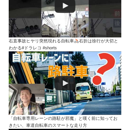
右直事故ヒヤリ突然現れる自転車
右折は徐行が大切と
わかる#ドラレコ #shorts
「自転車専用レーンの路駐が邪魔」と嘆く前に知ってお
きたい、車道自転車のスマートな走り方