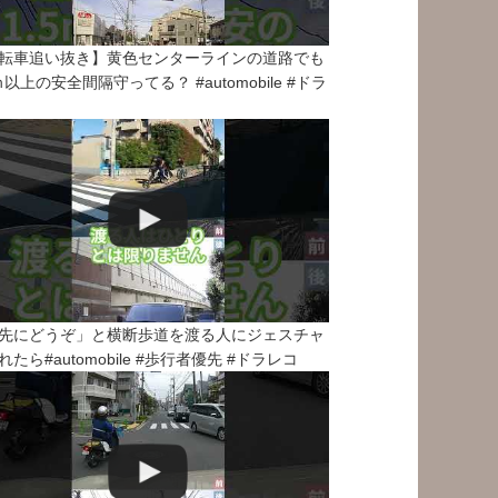
転車追い抜き】黄色センターラインの道路でも
5ｍ以上の安全間隔守ってる？ #automobile #ドラ
先にどうぞ」と横断歩道を渡る人にジェスチャ
れたら#automobile #歩行者優先 #ドラレコ