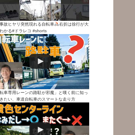
事故ヒヤリ突然現れる自転車
右折は徐行が大
わかる#ドラレコ #shorts
転車専用レーンの路駐が邪魔」と嘆く前に知っ
きたい、車道自転車のスマートな走り方