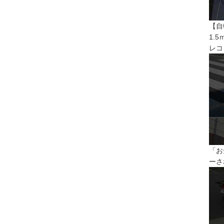
【自
1.
レコ
「お
ーさ