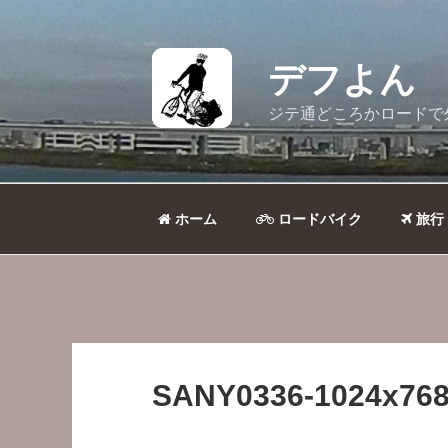
コ
ン
テ
デフよん
ン
ツ
ジテ通どころかロードで
へ
ス
キ
ッ
ホーム
ロードバイク
旅行
プ
SANY0336-1024x768