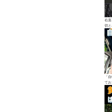
右直
切と
「自
てお