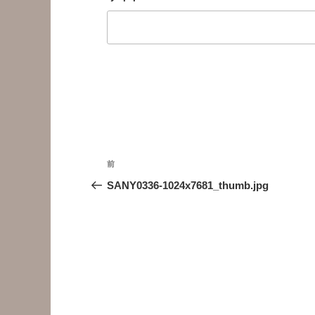
投
前
前
稿
の
SANY0336-1024x7681_thumb.jpg
投
ナ
稿
ビ
ゲ
ー
シ