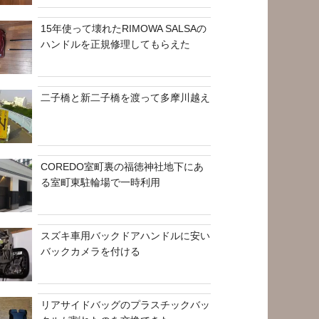
15年使って壊れたRIMOWA SALSAの
ハンドルを正規修理してもらえた
二子橋と新二子橋を渡って多摩川越え
COREDO室町裏の福徳神社地下にあ
る室町東駐輪場で一時利用
スズキ車用バックドアハンドルに安い
バックカメラを付ける
リアサイドバッグのプラスチックバッ