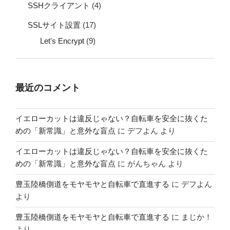
SSHクライアント
(4)
SSLサイト設置
(17)
Let's Encrypt
(9)
最近のコメント
イエローカットは違反じゃない？自転車を安全に抜くた
めの「新常識」と意外な盲点
に
デフよん
より
イエローカットは違反じゃない？自転車を安全に抜くた
めの「新常識」と意外な盲点
に
がんちゃん
より
豊玉陸橋側道をモヤモヤと自転車で直進する
に
デフよん
より
豊玉陸橋側道をモヤモヤと自転車で直進する
に
まじか！
より