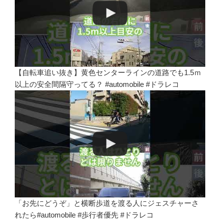
【自転車追い抜き】黄色センターラインの道路でも1.5ｍ
以上の安全間隔守ってる？ #automobile #ドラレコ
「お先にどうぞ」と横断歩道を渡る人にジェスチャーさ
れたら#automobile #歩行者優先 #ドラレコ