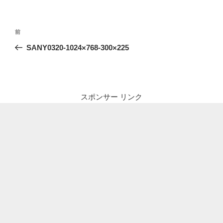
投
前
前
稿
の
SANY0320-1024×768-300×225
ナ
投
ビ
稿
ゲ
ー
スポンサー リンク
シ
ョ
ン