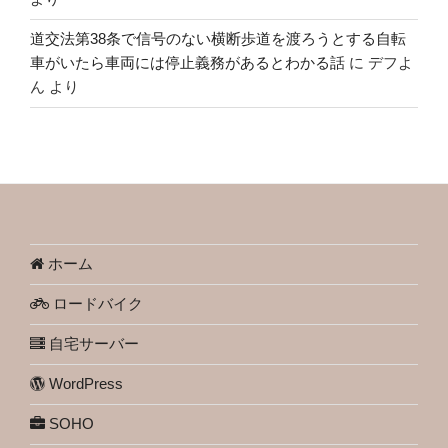
道交法第38条で信号のない横断歩道を渡ろうとする自転
車がいたら車両には停止義務があるとわかる話
に
デフよ
ん
より
ホーム
ロードバイク
自宅サーバー
WordPress
SOHO