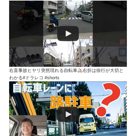
右直事故ヒヤリ突然現れる自転車
右折は徐行が大切と
わかる#ドラレコ #shorts