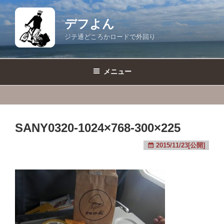
コ
ン
デフよん
テ
ジテ通どころかロードで外回り
ン
ツ
へ
メニュー
ス
キ
ッ
プ
SANY0320-1024×768-300×225
2015/11/23[公開]