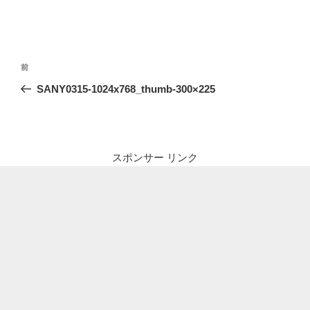
投
前
前
稿
の
SANY0315-1024x768_thumb-300×225
ナ
投
ビ
稿
ゲ
ー
スポンサー リンク
シ
ョ
ン