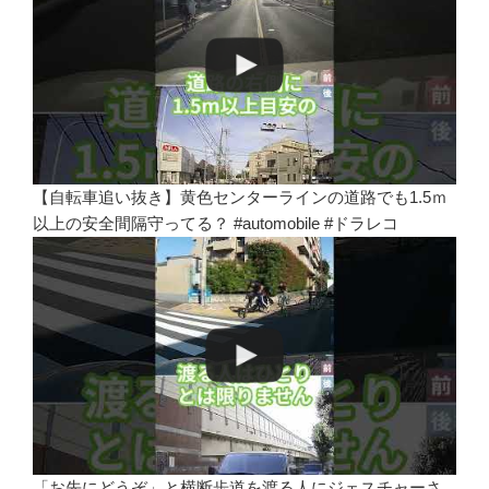
【自転車追い抜き】黄色センターラインの道路でも1.5ｍ
以上の安全間隔守ってる？ #automobile #ドラレコ
「お先にどうぞ」と横断歩道を渡る人にジェスチャーさ