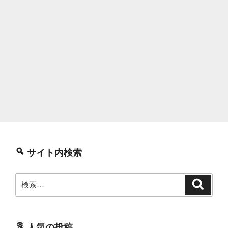
サイト内検索
検
検
索
索:
人気の投稿