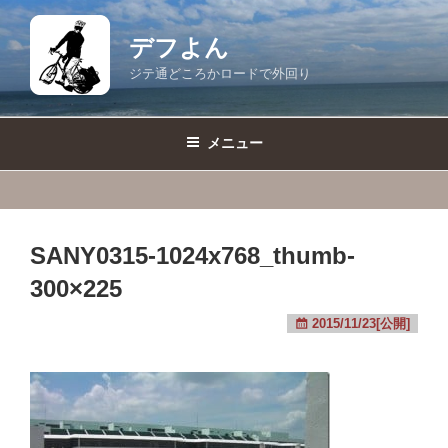
コ
ン
デフよん
テ
ジテ通どころかロードで外回り
ン
ツ
へ
メニュー
ス
キ
ッ
プ
SANY0315-1024x768_thumb-
300×225
2015/11/23[公開]