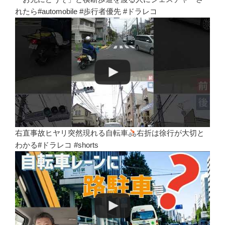
れたら#automobile #歩行者優先 #ドラレコ
右直事故ヒヤリ突然現れる自転車
右折は徐行が大切と
わかる#ドラレコ #shorts