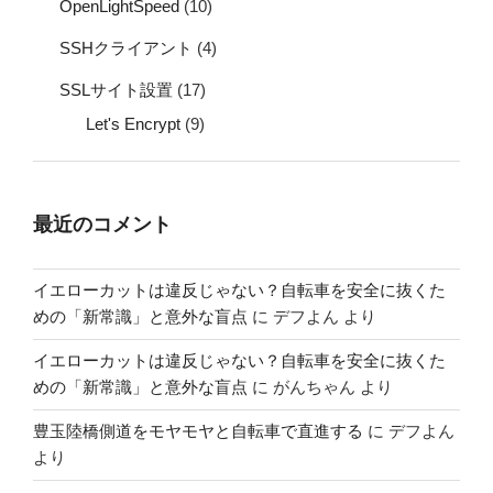
OpenLightSpeed
(10)
SSHクライアント
(4)
SSLサイト設置
(17)
Let's Encrypt
(9)
最近のコメント
イエローカットは違反じゃない？自転車を安全に抜くた
めの「新常識」と意外な盲点
に
デフよん
より
イエローカットは違反じゃない？自転車を安全に抜くた
めの「新常識」と意外な盲点
に
がんちゃん
より
豊玉陸橋側道をモヤモヤと自転車で直進する
に
デフよん
より