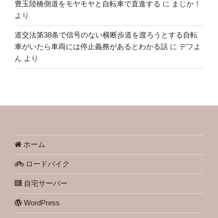
豊玉陸橋側道をモヤモヤと自転車で直進する
に
まじか！
より
道交法第38条で信号のない横断歩道を渡ろうとする自転
車がいたら車両には停止義務があるとわかる話
に
デフよ
ん
より
ホーム
ロードバイク
自宅サーバー
WordPress