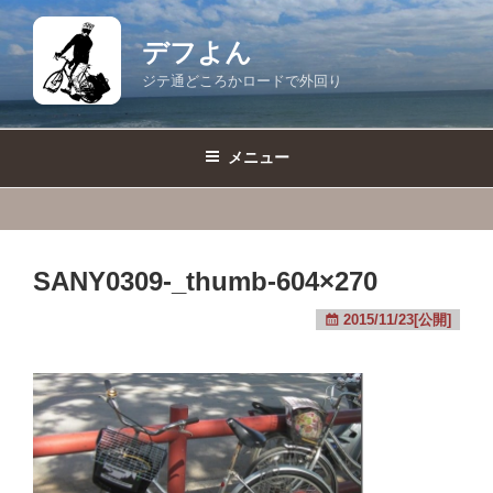
コ
ン
デフよん
テ
ジテ通どころかロードで外回り
ン
ツ
へ
メニュー
ス
キ
ッ
プ
SANY0309-_thumb-604×270
2015/11/23[公開]