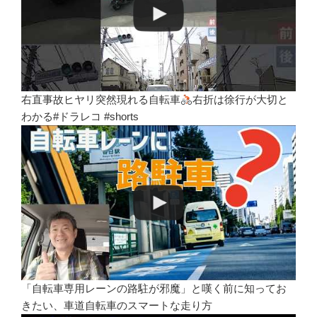
右直事故ヒヤリ突然現れる自転車
右折は徐行が大切と
わかる#ドラレコ #shorts
「自転車専用レーンの路駐が邪魔」と嘆く前に知ってお
きたい、車道自転車のスマートな走り方