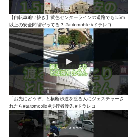
【自転車追い抜き】黄色センターラインの道路でも1.5ｍ
以上の安全間隔守ってる？ #automobile #ドラレコ
「お先にどうぞ」と横断歩道を渡る人にジェスチャーさ
れたら#automobile #歩行者優先 #ドラレコ