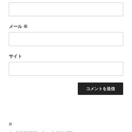
メール
※
サイト
投
前
前
稿
の