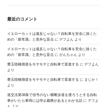
最近のコメント
イエローカットは違反じゃない？自転車を安全に抜くた
めの「新常識」と意外な盲点
に
デフよん
より
イエローカットは違反じゃない？自転車を安全に抜くた
めの「新常識」と意外な盲点
に
がんちゃん
より
豊玉陸橋側道をモヤモヤと自転車で直進する
に
デフよん
より
豊玉陸橋側道をモヤモヤと自転車で直進する
に
まじか！
より
道交法第38条で信号のない横断歩道を渡ろうとする自転
車がいたら車両には停止義務があるとわかる話
に
デフよ
ん
より