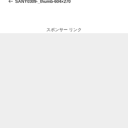
SANY0309-_thumb-604×270
ナ
投
ビ
稿
ゲ
ー
スポンサー リンク
シ
ョ
ン