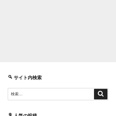
サイト内検索
検
検
索
索:
人気の投稿