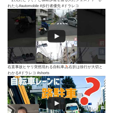
れたら#automobile #歩行者優先 #ドラレコ
右直事故ヒヤリ突然現れる自転車
右折は徐行が大切と
わかる#ドラレコ #shorts