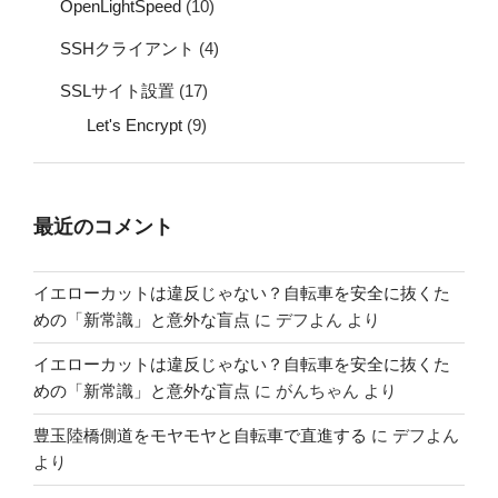
OpenLightSpeed
(10)
SSHクライアント
(4)
SSLサイト設置
(17)
Let's Encrypt
(9)
最近のコメント
イエローカットは違反じゃない？自転車を安全に抜くた
めの「新常識」と意外な盲点
に
デフよん
より
イエローカットは違反じゃない？自転車を安全に抜くた
めの「新常識」と意外な盲点
に
がんちゃん
より
豊玉陸橋側道をモヤモヤと自転車で直進する
に
デフよん
より