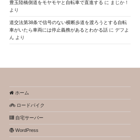
豊玉陸橋側道をモヤモヤと自転車で直進する
に
まじか！
より
道交法第38条で信号のない横断歩道を渡ろうとする自転
車がいたら車両には停止義務があるとわかる話
に
デフよ
ん
より
ホーム
ロードバイク
自宅サーバー
WordPress