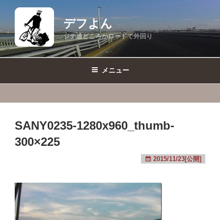
コ
ン
デフよん
テ
ジテ通どころかロードで外回り
ン
ツ
へ
メニュー
ス
キ
ッ
プ
SANY0235-1280x960_thumb-
300×225
2015/11/23[公開]