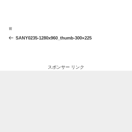
投
前
前
稿
の
SANY0235-1280x960_thumb-300×225
ナ
投
ビ
稿
ゲ
ー
スポンサー リンク
シ
ョ
ン