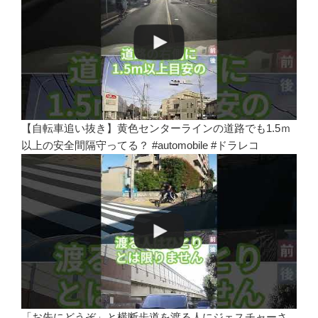
【自転車追い抜き】黄色センターラインの道路でも1.5ｍ
以上の安全間隔守ってる？ #automobile #ドラレコ
「お先にどうぞ」と横断歩道を渡る人にジェスチャーさ