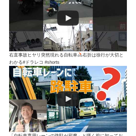
右直事故ヒヤリ突然現れる自転車
右折は徐行が大切と
わかる#ドラレコ #shorts
「自転車専用レーンの路駐が邪魔」と嘆く前に知ってお