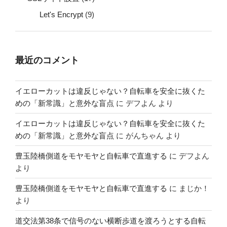
Let's Encrypt
(9)
最近のコメント
イエローカットは違反じゃない？自転車を安全に抜くた
めの「新常識」と意外な盲点
に
デフよん
より
イエローカットは違反じゃない？自転車を安全に抜くた
めの「新常識」と意外な盲点
に
がんちゃん
より
豊玉陸橋側道をモヤモヤと自転車で直進する
に
デフよん
より
豊玉陸橋側道をモヤモヤと自転車で直進する
に
まじか！
より
道交法第38条で信号のない横断歩道を渡ろうとする自転