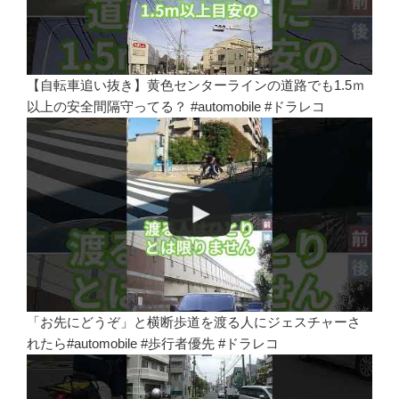
【自転車追い抜き】黄色センターラインの道路でも1.5ｍ
以上の安全間隔守ってる？ #automobile #ドラレコ
「お先にどうぞ」と横断歩道を渡る人にジェスチャーさ
れたら#automobile #歩行者優先 #ドラレコ