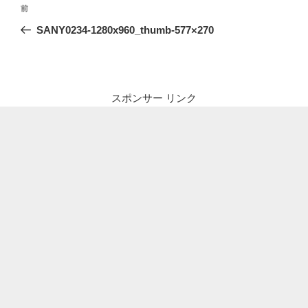
投
前
前
稿
の
SANY0234-1280x960_thumb-577×270
ナ
投
ビ
稿
ゲ
ー
スポンサー リンク
シ
ョ
ン