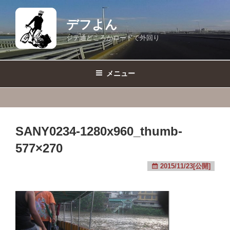
コ
ン
デフよん
テ
ジテ通どころかロードで外回り
ン
ツ
へ
メニュー
ス
キ
ッ
プ
SANY0234-1280x960_thumb-
577×270
2015/11/23[公開]