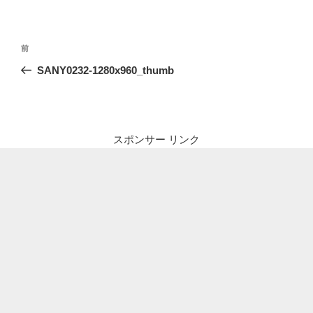
投
前
前
稿
の
SANY0232-1280x960_thumb
ナ
投
ビ
稿
ゲ
ー
スポンサー リンク
シ
ョ
ン