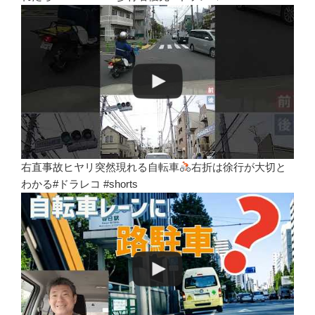
右直事故ヒヤリ突然現れる自転車
右折は徐行が大切と
わかる#ドラレコ #shorts