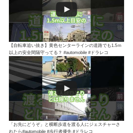
【自転車追い抜き】黄色センターラインの道路でも1.5ｍ
以上の安全間隔守ってる？ #automobile #ドラレコ
「お先にどうぞ」と横断歩道を渡る人にジェスチャーさ
れたら#automobile #歩行者優先 #ドラレコ