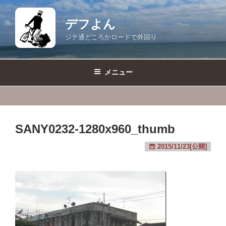
コ
ン
デフよん
テ
ジテ通どころかロードで外回り
ン
ツ
へ
メニュー
ス
キ
ッ
プ
SANY0232-1280x960_thumb
2015/11/23[公開]