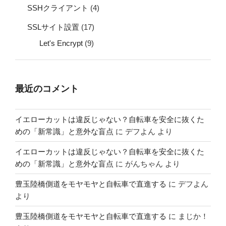
SSHクライアント
(4)
SSLサイト設置
(17)
Let's Encrypt
(9)
最近のコメント
イエローカットは違反じゃない？自転車を安全に抜くた
めの「新常識」と意外な盲点
に
デフよん
より
イエローカットは違反じゃない？自転車を安全に抜くた
めの「新常識」と意外な盲点
に
がんちゃん
より
豊玉陸橋側道をモヤモヤと自転車で直進する
に
デフよん
より
豊玉陸橋側道をモヤモヤと自転車で直進する
に
まじか！