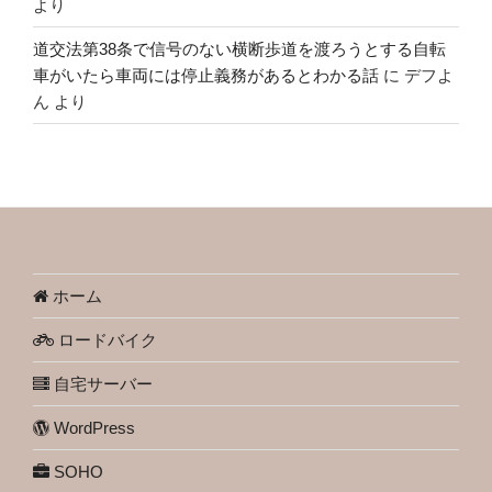
より
道交法第38条で信号のない横断歩道を渡ろうとする自転
車がいたら車両には停止義務があるとわかる話
に
デフよ
ん
より
ホーム
ロードバイク
自宅サーバー
WordPress
SOHO