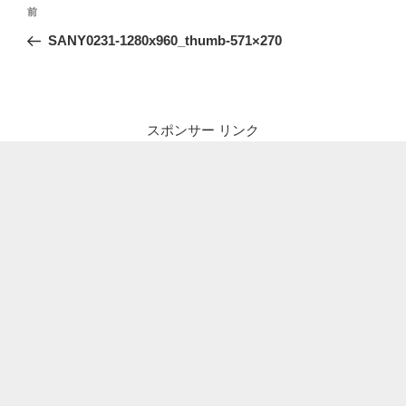
投
前
前
稿
の
SANY0231-1280x960_thumb-571×270
ナ
投
ビ
稿
ゲ
ー
スポンサー リンク
シ
ョ
ン