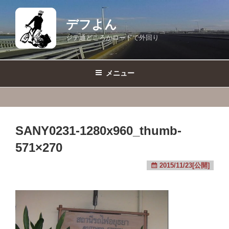
コ
ン
デフよん
テ
ジテ通どころかロードで外回り
ン
ツ
へ
メニュー
ス
キ
ッ
プ
SANY0231-1280x960_thumb-
571×270
2015/11/23[公開]