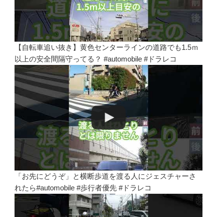
【自転車追い抜き】黄色センターラインの道路でも1.5ｍ
以上の安全間隔守ってる？ #automobile #ドラレコ
「お先にどうぞ」と横断歩道を渡る人にジェスチャーさ
れたら#automobile #歩行者優先 #ドラレコ