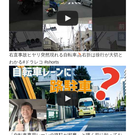
右直事故ヒヤリ突然現れる自転車
右折は徐行が大切と
わかる#ドラレコ #shorts
「自転車専用レーンの路駐が邪魔」と嘆く前に知ってお