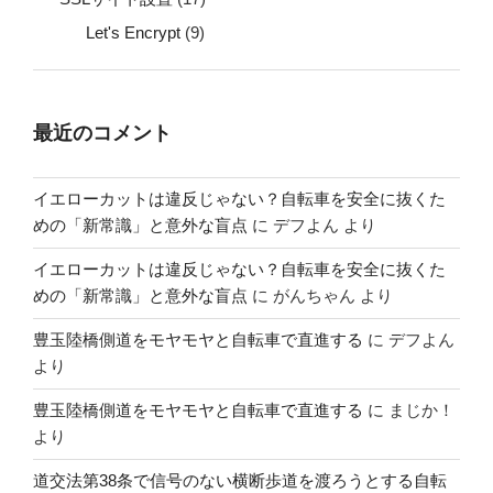
Let's Encrypt
(9)
最近のコメント
イエローカットは違反じゃない？自転車を安全に抜くた
めの「新常識」と意外な盲点
に
デフよん
より
イエローカットは違反じゃない？自転車を安全に抜くた
めの「新常識」と意外な盲点
に
がんちゃん
より
豊玉陸橋側道をモヤモヤと自転車で直進する
に
デフよん
より
豊玉陸橋側道をモヤモヤと自転車で直進する
に
まじか！
より
道交法第38条で信号のない横断歩道を渡ろうとする自転