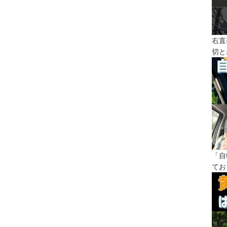
右直
切と
「自
てお