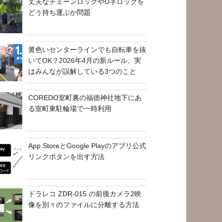
丈夫なチェーンロックやU字ロックを
どう持ち運ぶか問題
黄色いセンターラインでも自転車を抜
いてOK？2026年4月の新ルール、実
はみんなが誤解している3つのこと
COREDO室町裏の福徳神社地下にあ
る室町東駐輪場で一時利用
App StoreとGoogle Playのアプリ公式
リンクボタンを出す方法
ドラレコ ZDR-015 の前後カメラ2映
像を別々のファイルに分離する方法