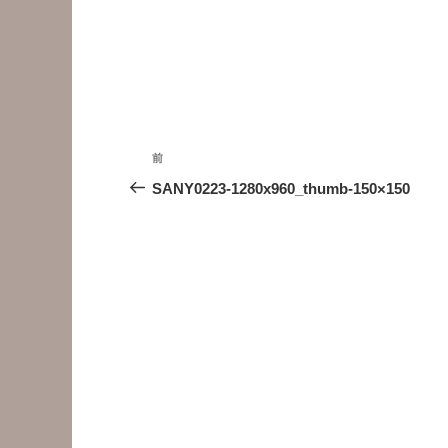
投
前
前
稿
の
SANY0223-1280x960_thumb-150×150
投
ナ
稿
ビ
ゲ
ー
シ
ョ
ン