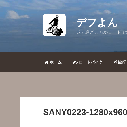
コ
ン
テ
デフよん
ン
ツ
ジテ通どころかロードで
へ
ス
キ
ッ
ホーム
ロードバイク
旅行
プ
SANY0223-1280x960