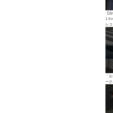
【自
1.
レコ
「お
ーさ