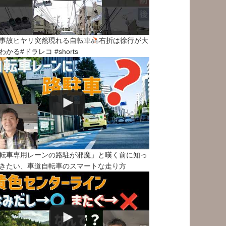
事故ヒヤリ突然現れる自転車
右折は徐行が大
わかる#ドラレコ #shorts
転車専用レーンの路駐が邪魔」と嘆く前に知っ
きたい、車道自転車のスマートな走り方