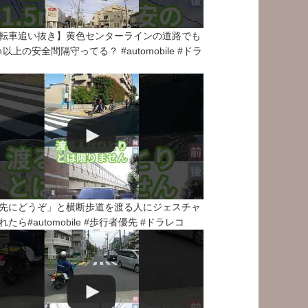
転車追い抜き】黄色センターラインの道路でも
5ｍ以上の安全間隔守ってる？ #automobile #ドラ
先にどうぞ」と横断歩道を渡る人にジェスチャ
れたら#automobile #歩行者優先 #ドラレコ