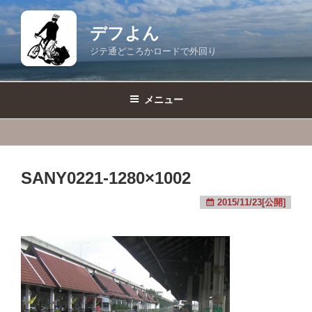
コ
ン
デフよん
テ
ジテ通どころかロードで外回り
ン
ツ
へ
メニュー
ス
キ
ッ
プ
SANY0221-1280×1002
2015/11/23[公開]