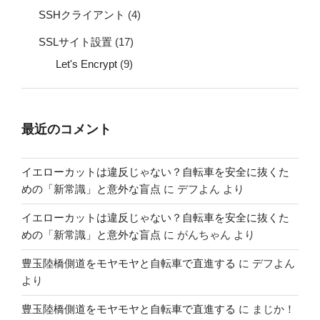
SSHクライアント
(4)
SSLサイト設置
(17)
Let's Encrypt
(9)
最近のコメント
イエローカットは違反じゃない？自転車を安全に抜くた
めの「新常識」と意外な盲点
に
デフよん
より
イエローカットは違反じゃない？自転車を安全に抜くた
めの「新常識」と意外な盲点
に
がんちゃん
より
豊玉陸橋側道をモヤモヤと自転車で直進する
に
デフよん
より
豊玉陸橋側道をモヤモヤと自転車で直進する
に
まじか！