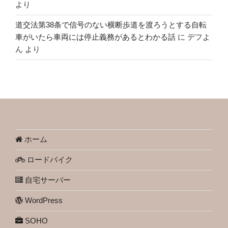
より
道交法第38条で信号のない横断歩道を渡ろうとする自転
車がいたら車両には停止義務があるとわかる話
に
デフよ
ん
より
ホーム
ロードバイク
自宅サーバー
WordPress
SOHO