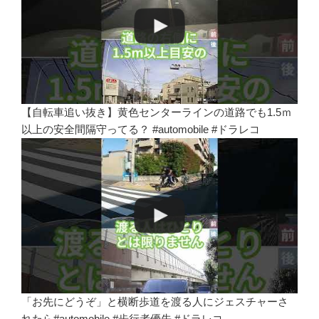
【自転車追い抜き】黄色センターラインの道路でも1.5ｍ
以上の安全間隔守ってる？ #automobile #ドラレコ
「お先にどうぞ」と横断歩道を渡る人にジェスチャーさ
れたら#automobile #歩行者優先 #ドラレコ