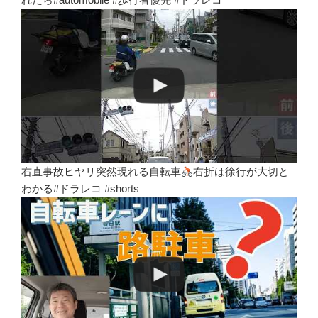
右直事故ヒヤリ突然現れる自転車
右折は徐行が大切と
わかる#ドラレコ #shorts