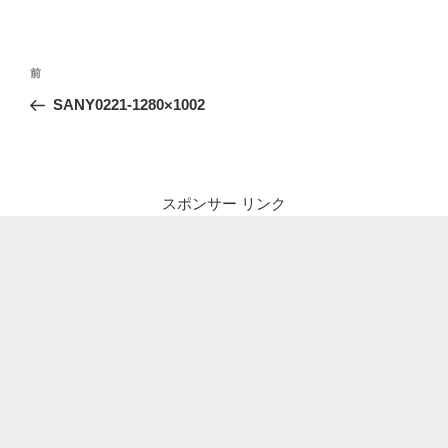
投
前
前
稿
の
SANY0221-1280×1002
ナ
投
ビ
稿
ゲ
ー
スポンサー リンク
シ
ョ
ン