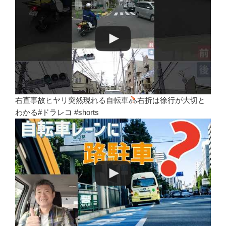
右直事故ヒヤリ突然現れる自転車
右折は徐行が大切と
わかる#ドラレコ #shorts