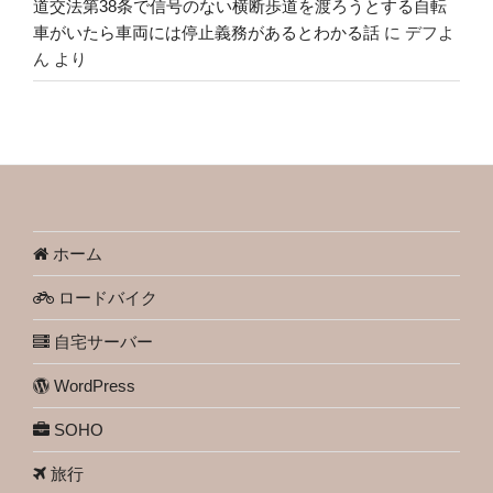
道交法第38条で信号のない横断歩道を渡ろうとする自転
車がいたら車両には停止義務があるとわかる話
に
デフよ
ん
より
ホーム
ロードバイク
自宅サーバー
WordPress
SOHO
旅行