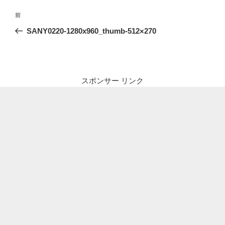
投
前
前
稿
の
SANY0220-1280x960_thumb-512×270
ナ
投
ビ
稿
ゲ
ー
スポンサー リンク
シ
ョ
ン