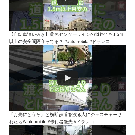
【自転車追い抜き】黄色センターラインの道路でも1.5ｍ
以上の安全間隔守ってる？ #automobile #ドラレコ
「お先にどうぞ」と横断歩道を渡る人にジェスチャーさ
れたら#automobile #歩行者優先 #ドラレコ