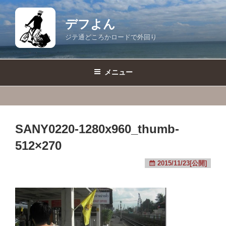
コ
ン
デフよん
テ
ジテ通どころかロードで外回り
ン
ツ
へ
メニュー
ス
キ
ッ
プ
SANY0220-1280x960_thumb-
512×270
2015/11/23[公開]