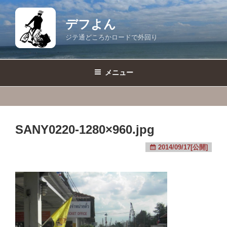
コ
ン
デフよん
テ
ジテ通どころかロードで外回り
ン
ツ
へ
メニュー
ス
キ
ッ
プ
SANY0220-1280×960.jpg
2014/09/17[公開]