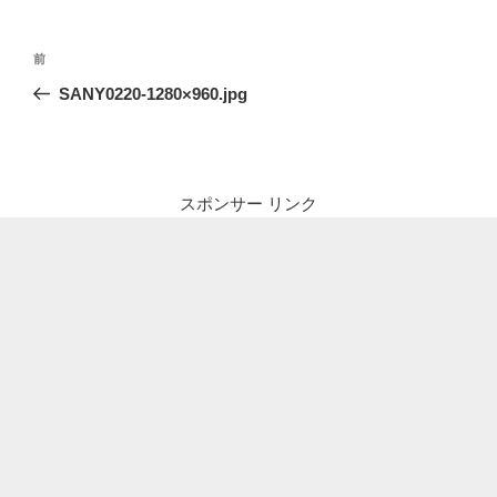
投
前
前
稿
の
SANY0220-1280×960.jpg
ナ
投
ビ
稿
ゲ
ー
スポンサー リンク
シ
ョ
ン