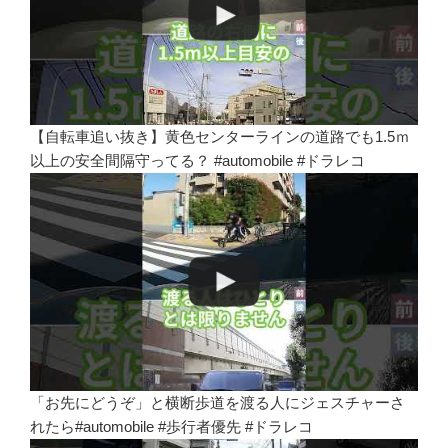
【自転車追い抜き】黄色センターラインの道路でも1.5ｍ
以上の安全間隔守ってる？ #automobile #ドラレコ
「お先にどうぞ」と横断歩道を渡る人にジェスチャーさ
れたら#automobile #歩行者優先 #ドラレコ