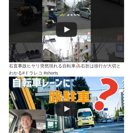
右直事故ヒヤリ突然現れる自転車
右折は徐行が大切と
わかる#ドラレコ #shorts