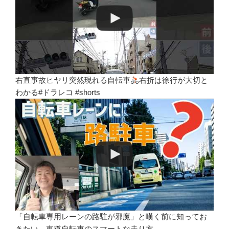
右直事故ヒヤリ突然現れる自転車
右折は徐行が大切と
わかる#ドラレコ #shorts
「自転車専用レーンの路駐が邪魔」と嘆く前に知ってお
きたい、車道自転車のスマートな走り方