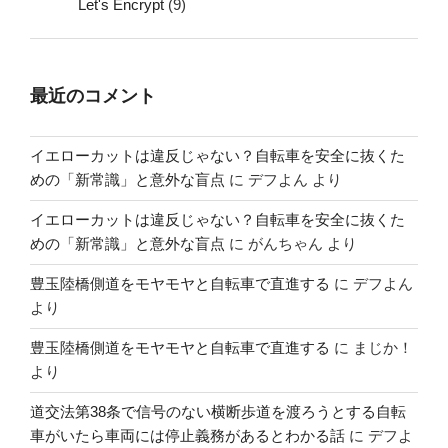
Let's Encrypt
(9)
最近のコメント
イエローカットは違反じゃない？自転車を安全に抜くた
めの「新常識」と意外な盲点
に
デフよん
より
イエローカットは違反じゃない？自転車を安全に抜くた
めの「新常識」と意外な盲点
に
がんちゃん
より
豊玉陸橋側道をモヤモヤと自転車で直進する
に
デフよん
より
豊玉陸橋側道をモヤモヤと自転車で直進する
に
まじか！
より
道交法第38条で信号のない横断歩道を渡ろうとする自転
車がいたら車両には停止義務があるとわかる話
に
デフよ