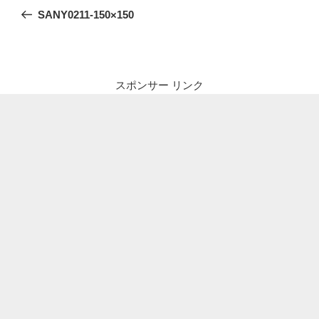
稿
の
SANY0211-150×150
ナ
投
ビ
稿
ゲ
ー
スポンサー リンク
シ
ョ
ン