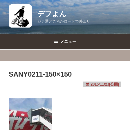
コ
ン
デフよん
テ
ジテ通どころかロードで外回り
ン
ツ
へ
メニュー
ス
キ
ッ
プ
SANY0211-150×150
2015/11/23[公開]