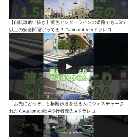
【自転車追い抜き】黄色センターラインの道路でも1.5ｍ
以上の安全間隔守ってる？ #automobile #ドラレコ
「お先にどうぞ」と横断歩道を渡る人にジェスチャーさ
れたら#automobile #歩行者優先 #ドラレコ