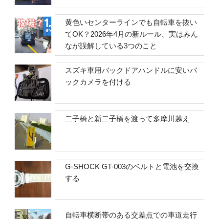
黄色いセンターラインでも自転車を抜い
てOK？2026年4月の新ルール、実はみん
なが誤解している3つのこと
スズキ車用バックドアハンドルに安いバ
ックカメラを付ける
二子橋と新二子橋を渡って多摩川越え
G-SHOCK GT-003のベルトと電池を交換
する
自転車横断帯のある交差点での車道走行