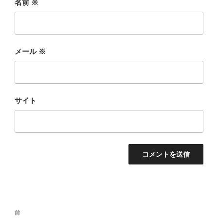
名前
※
メール
※
サイト
投
前
前