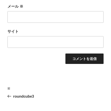
メール
※
サイト
投
前
前
稿
の
roundcube3
ナ
投
ビ
稿