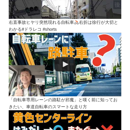
右直事故ヒヤリ突然現れる自転車
右折は徐行が大切と
わかる#ドラレコ #shorts
「自転車専用レーンの路駐が邪魔」と嘆く前に知ってお
きたい、車道自転車のスマートな走り方