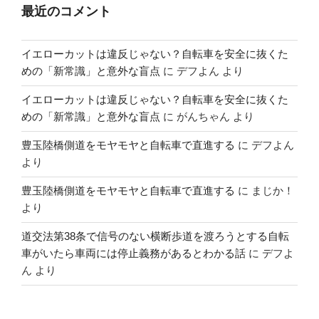
最近のコメント
イエローカットは違反じゃない？自転車を安全に抜くた
めの「新常識」と意外な盲点
に
デフよん
より
イエローカットは違反じゃない？自転車を安全に抜くた
めの「新常識」と意外な盲点
に
がんちゃん
より
豊玉陸橋側道をモヤモヤと自転車で直進する
に
デフよん
より
豊玉陸橋側道をモヤモヤと自転車で直進する
に
まじか！
より
道交法第38条で信号のない横断歩道を渡ろうとする自転
車がいたら車両には停止義務があるとわかる話
に
デフよ
ん
より