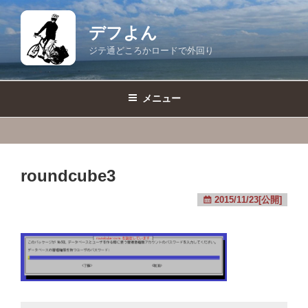
コ
ン
デフよん
テ
ジテ通どころかロードで外回り
ン
ツ
へ
メニュー
ス
キ
ッ
プ
roundcube3
2015/11/23[公開]