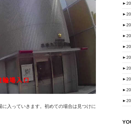
►
20
►
20
►
20
►
20
►
20
►
20
►
20
►
20
►
20
►
20
に入っていきます。初めての場合は見つけに
Y