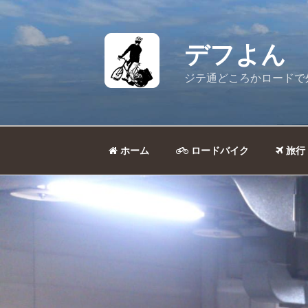
コ
ン
テ
デフよん
ン
ツ
ジテ通どころかロードで
へ
ス
キ
ッ
ホーム
ロードバイク
旅行
プ