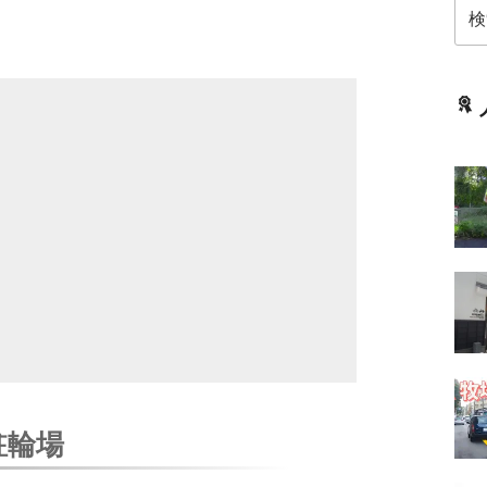
検
索:
駐輪場