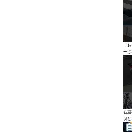
「お
ーさ
右直
切と