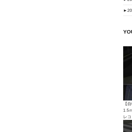
►
20
Y
【自
1.
レコ