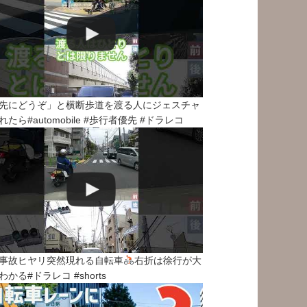
先にどうぞ」と横断歩道を渡る人にジェスチャ
れたら#automobile #歩行者優先 #ドラレコ
事故ヒヤリ突然現れる自転車
右折は徐行が大
わかる#ドラレコ #shorts