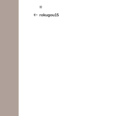
投
前
前
稿
の
rokugou15
投
ナ
稿
ビ
ゲ
ー
シ
ョ
ン