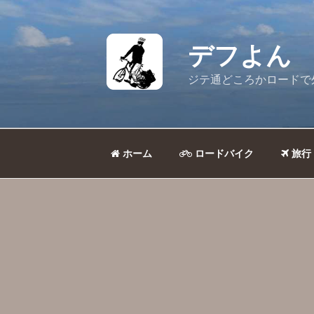
コ
ン
テ
デフよん
ン
ツ
ジテ通どころかロードで
へ
ス
キ
ッ
ホーム
ロードバイク
旅行
プ