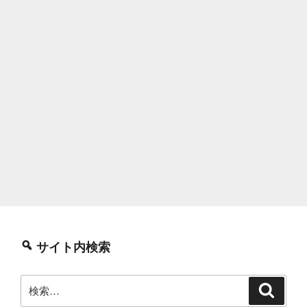
サイト内検索
検
検
索
索: