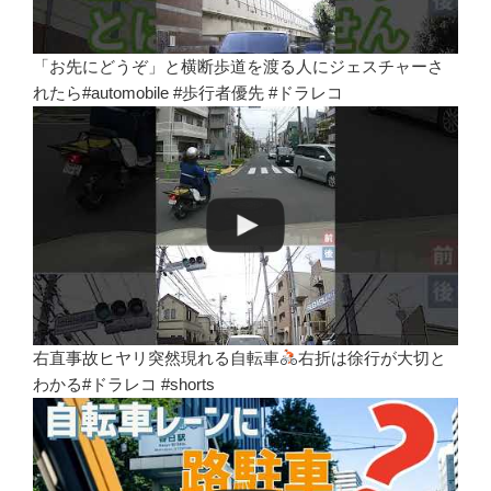
「お先にどうぞ」と横断歩道を渡る人にジェスチャーさ
れたら#automobile #歩行者優先 #ドラレコ
右直事故ヒヤリ突然現れる自転車
右折は徐行が大切と
わかる#ドラレコ #shorts