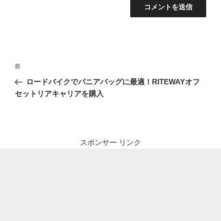
投
前
前
稿
の
ロードバイクでパニアバッグに最適！RITEWAYオフ
ナ
投
セットリアキャリアを購入
ビ
稿
ゲ
ー
シ
スポンサー リンク
ョ
ン