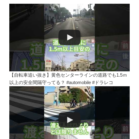
【自転車追い抜き】黄色センターラインの道路でも1.5ｍ
以上の安全間隔守ってる？ #automobile #ドラレコ