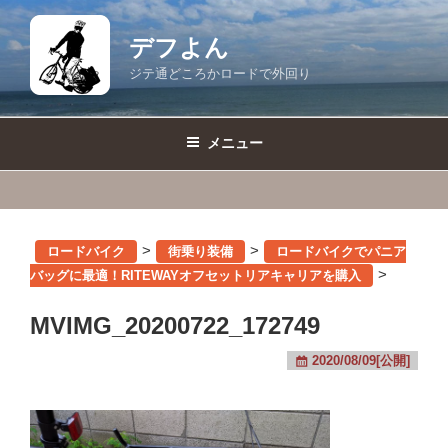
コ
ン
デフよん
テ
ジテ通どころかロードで外回り
ン
ツ
へ
メニュー
ス
キ
ッ
プ
>
>
ロードバイク
街乗り装備
ロードバイクでパニア
>
バッグに最適！RITEWAYオフセットリアキャリアを購入
MVIMG_20200722_172749
2020/08/09[公開]