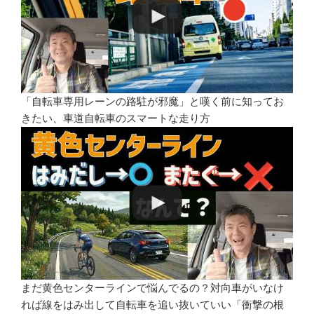
「自転車専用レーンの路駐が邪魔」と嘆く前に知ってお
きたい、車道自転車のスマートな走り方
まだ黄色センターラインで悩んでるの？対向車がいなけ
れば線をはみ出して自転車を追い抜いていい「衝撃の根