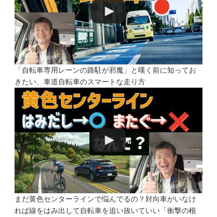
「自転車専用レーンの路駐が邪魔」と嘆く前に知ってお
きたい、車道自転車のスマートな走り方
まだ黄色センターラインで悩んでるの？対向車がいなけ
れば線をはみ出して自転車を追い抜いていい「衝撃の根