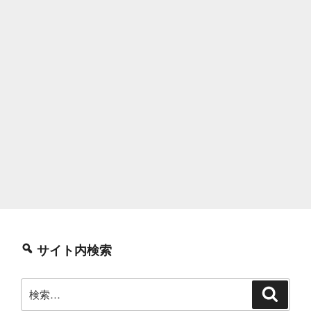
サイト内検索
検
検
索
索: