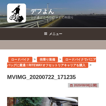
コ
ン
デフよん
テ
ジテ通どころかロードで外回り
ン
ツ
へ
メニュー
ス
キ
ッ
プ
>
>
ロードバイク
街乗り装備
ロードバイクでパニア
>
バッグに最適！RITEWAYオフセットリアキャリアを購入
MVIMG_20200722_171235
2020/08/08[公開]