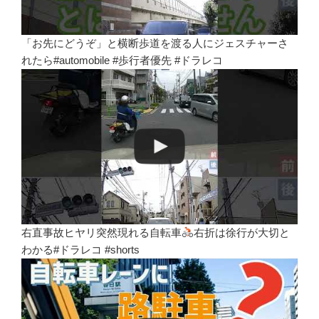
「お先にどうぞ」と横断歩道を渡る人にジェスチャーさ
れたら#automobile #歩行者優先 #ドラレコ
右直事故ヒヤリ突然現れる自転車
右折は徐行が大切と
わかる#ドラレコ #shorts