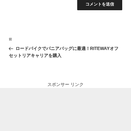
投
前
前
稿
の
ロードバイクでパニアバッグに最適！RITEWAYオフ
ナ
投
セットリアキャリアを購入
ビ
稿
ゲ
ー
シ
スポンサー リンク
ョ
ン