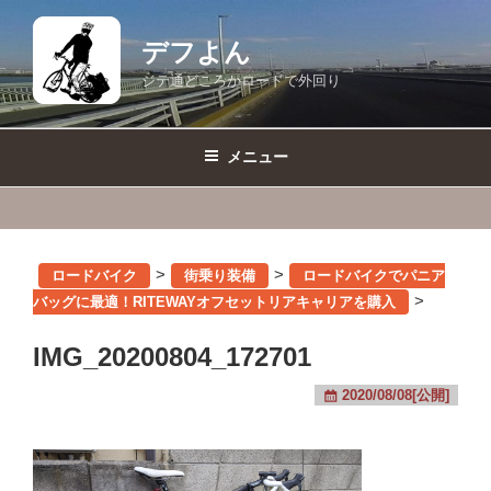
コ
ン
デフよん
テ
ジテ通どころかロードで外回り
ン
ツ
へ
メニュー
ス
キ
ッ
プ
>
>
ロードバイク
街乗り装備
ロードバイクでパニア
>
バッグに最適！RITEWAYオフセットリアキャリアを購入
IMG_20200804_172701
2020/08/08[公開]