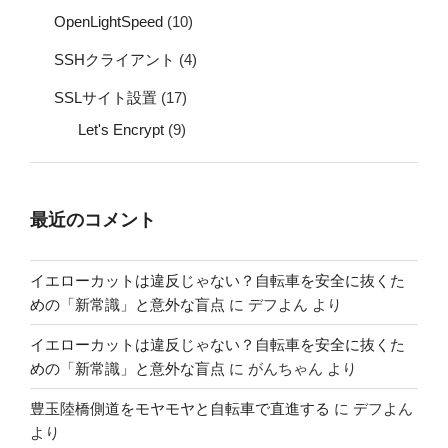
OpenLightSpeed
(10)
SSHクライアント
(4)
SSLサイト設置
(17)
Let's Encrypt
(9)
最近のコメント
イエローカットは違反じゃない？自転車を安全に抜くた
めの「新常識」と意外な盲点
に
デフよん
より
イエローカットは違反じゃない？自転車を安全に抜くた
めの「新常識」と意外な盲点
に
がんちゃん
より
豊玉陸橋側道をモヤモヤと自転車で直進する
に
デフよん
より