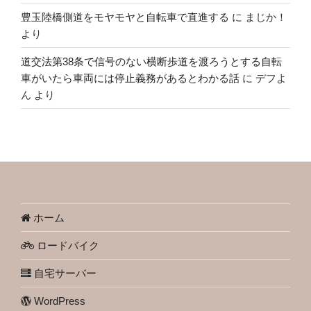
豊玉陸橋側道をモヤモヤと自転車で直進する
に
まじか！
より
道交法第38条で信号のない横断歩道を渡ろうとする自転
車がいたら車両には停止義務があるとわかる話
に
デフよ
ん
より
ホーム
ロードバイク
自宅サーバー
WordPress