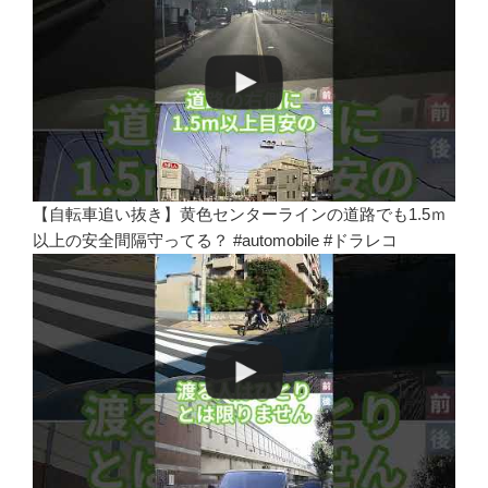
【自転車追い抜き】黄色センターラインの道路でも1.5ｍ
以上の安全間隔守ってる？ #automobile #ドラレコ