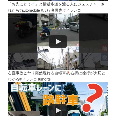
「お先にどうぞ」と横断歩道を渡る人にジェスチャーさ
れたら#automobile #歩行者優先 #ドラレコ
右直事故ヒヤリ突然現れる自転車
右折は徐行が大切と
わかる#ドラレコ #shorts