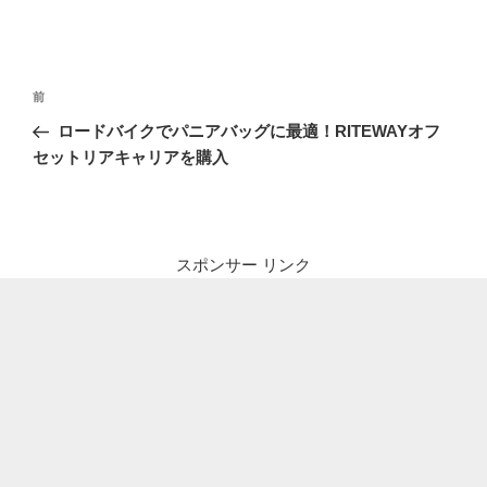
投
前
前
稿
の
ロードバイクでパニアバッグに最適！RITEWAYオフ
ナ
投
セットリアキャリアを購入
ビ
稿
ゲ
ー
シ
スポンサー リンク
ョ
ン