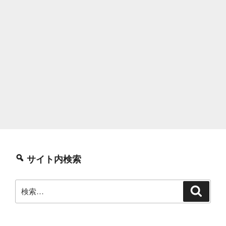
サイト内検索
検
検
索
索: