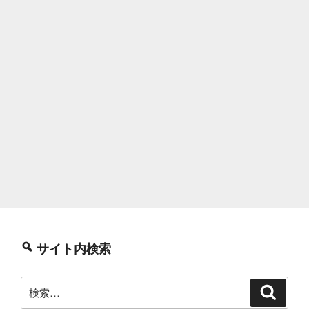
サイト内検索
検
検
索
索: