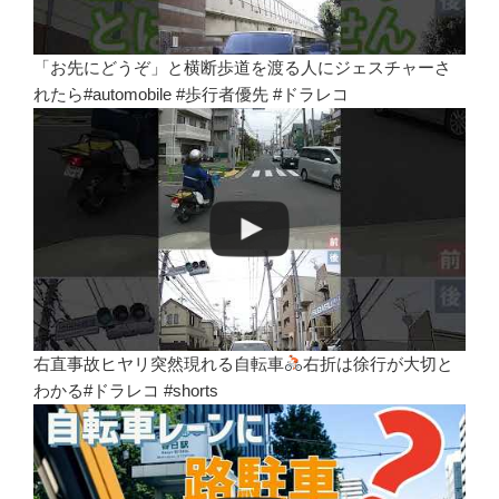
「お先にどうぞ」と横断歩道を渡る人にジェスチャーさ
れたら#automobile #歩行者優先 #ドラレコ
右直事故ヒヤリ突然現れる自転車
右折は徐行が大切と
わかる#ドラレコ #shorts