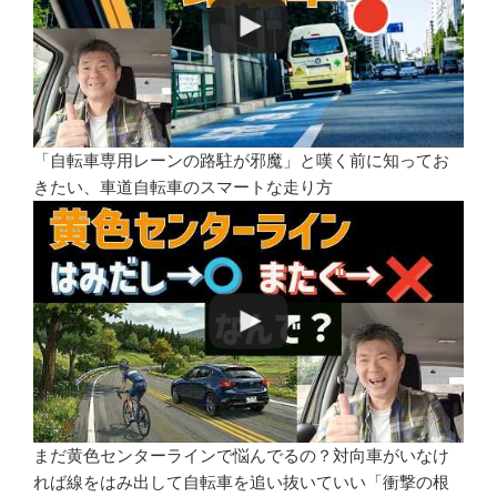
「自転車専用レーンの路駐が邪魔」と嘆く前に知ってお
きたい、車道自転車のスマートな走り方
まだ黄色センターラインで悩んでるの？対向車がいなけ
れば線をはみ出して自転車を追い抜いていい「衝撃の根