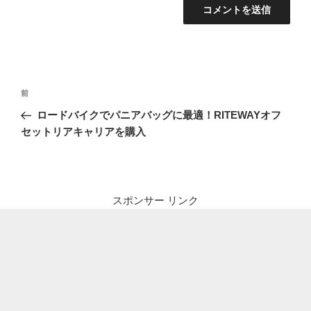
投
前
前
稿
の
ロードバイクでパニアバッグに最適！RITEWAYオフ
ナ
投
セットリアキャリアを購入
ビ
稿
ゲ
ー
シ
スポンサー リンク
ョ
ン