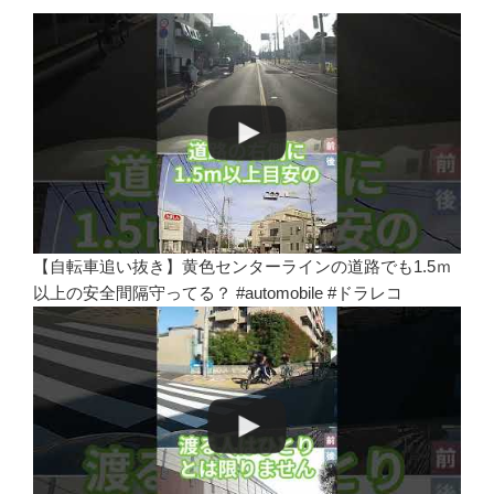
【自転車追い抜き】黄色センターラインの道路でも1.5ｍ
以上の安全間隔守ってる？ #automobile #ドラレコ