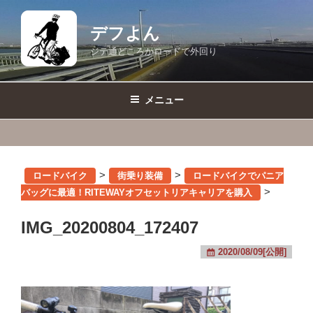
コ
ン
デフよん
テ
ジテ通どころかロードで外回り
ン
ツ
へ
メニュー
ス
キ
ッ
プ
>
>
ロードバイク
街乗り装備
ロードバイクでパニア
>
バッグに最適！RITEWAYオフセットリアキャリアを購入
IMG_20200804_172407
2020/08/09[公開]