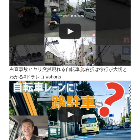
右直事故ヒヤリ突然現れる自転車
右折は徐行が大切と
わかる#ドラレコ #shorts