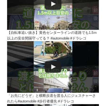
【自転車追い抜き】黄色センターラインの道路でも1.5ｍ
以上の安全間隔守ってる？ #automobile #ドラレコ
「お先にどうぞ」と横断歩道を渡る人にジェスチャーさ
れたら#automobile #歩行者優先 #ドラレコ