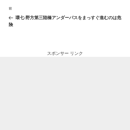
投
前
前
稿
の
環七-野方第三陸橋アンダーパスをまっすぐ進むのは危
ナ
投
険
ビ
稿
ゲ
ー
シ
スポンサー リンク
ョ
ン