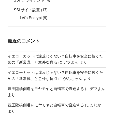
SSHクライアント
(4)
SSLサイト設置
(17)
Let's Encrypt
(9)
最近のコメント
イエローカットは違反じゃない？自転車を安全に抜くた
めの「新常識」と意外な盲点
に
デフよん
より
イエローカットは違反じゃない？自転車を安全に抜くた
めの「新常識」と意外な盲点
に
がんちゃん
より
豊玉陸橋側道をモヤモヤと自転車で直進する
に
デフよん
より
豊玉陸橋側道をモヤモヤと自転車で直進する
に
まじか！
より