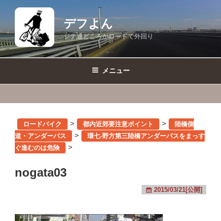
コ
ン
デフよん
テ
ジテ通どころかロードで外回り
ン
ツ
へ
メニュー
ス
キ
ッ
プ
>
>
ロードバイク
都内近郊要注意ポイント
陸橋側
>
道・アンダーパス
環七-野方第三陸橋アンダーパスをまっす
>
ぐ進むのは危険
nogata03
2015/03/21[公開]