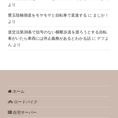
より
豊玉陸橋側道をモヤモヤと自転車で直進する
に
まじか！
より
道交法第38条で信号のない横断歩道を渡ろうとする自転
車がいたら車両には停止義務があるとわかる話
に
デフよ
ん
より
ホーム
ロードバイク
自宅サーバー