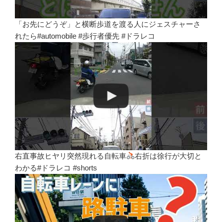
「お先にどうぞ」と横断歩道を渡る人にジェスチャーさ
れたら#automobile #歩行者優先 #ドラレコ
右直事故ヒヤリ突然現れる自転車
右折は徐行が大切と
わかる#ドラレコ #shorts