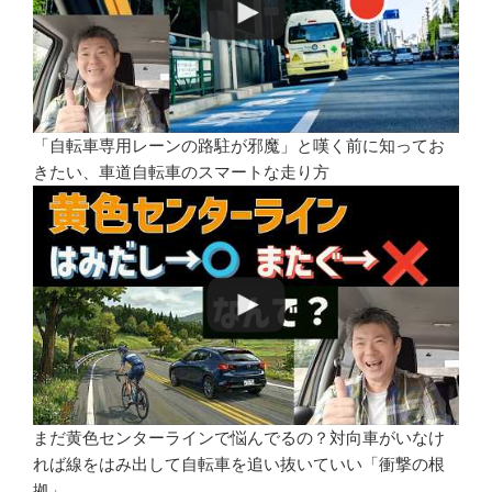
「自転車専用レーンの路駐が邪魔」と嘆く前に知ってお
きたい、車道自転車のスマートな走り方
まだ黄色センターラインで悩んでるの？対向車がいなけ
れば線をはみ出して自転車を追い抜いていい「衝撃の根
拠」