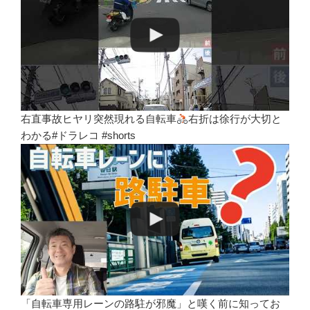
右直事故ヒヤリ突然現れる自転車
右折は徐行が大切と
わかる#ドラレコ #shorts
「自転車専用レーンの路駐が邪魔」と嘆く前に知ってお