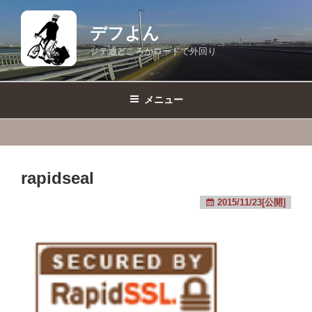
コ
ン
デフよん
テ
ジテ通どころかロードで外回り
ン
ツ
へ
メニュー
ス
キ
ッ
プ
rapidseal
2015/11/23[公開]