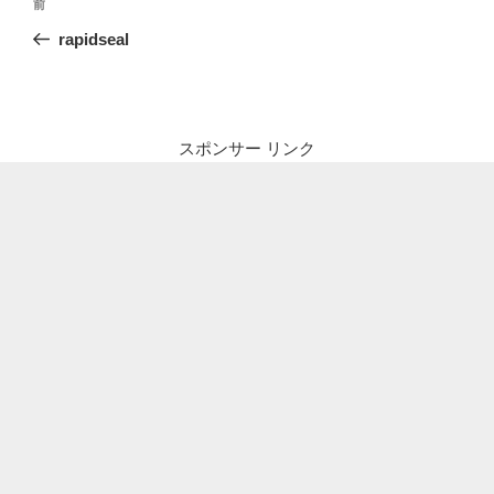
前
前
稿
の
rapidseal
ナ
投
ビ
稿
ゲ
ー
スポンサー リンク
シ
ョ
ン