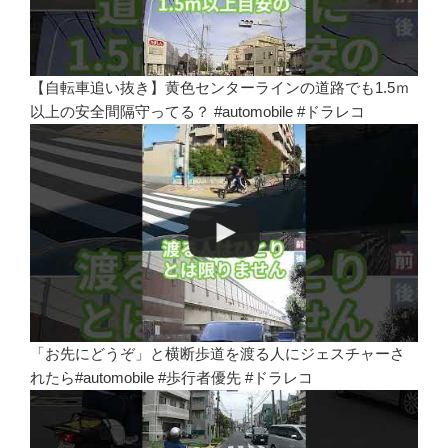
【自転車追い抜き】黄色センターラインの道路でも1.5ｍ
以上の安全間隔守ってる？ #automobile #ドラレコ
「お先にどうぞ」と横断歩道を渡る人にジェスチャーさ
れたら#automobile #歩行者優先 #ドラレコ