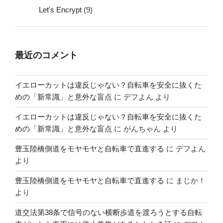
Let's Encrypt
(9)
最近のコメント
イエローカットは違反じゃない？自転車を安全に抜くた
めの「新常識」と意外な盲点
に
デフよん
より
イエローカットは違反じゃない？自転車を安全に抜くた
めの「新常識」と意外な盲点
に
がんちゃん
より
豊玉陸橋側道をモヤモヤと自転車で直進する
に
デフよん
より
豊玉陸橋側道をモヤモヤと自転車で直進する
に
まじか！
より
道交法第38条で信号のない横断歩道を渡ろうとする自転