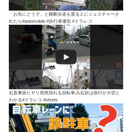
「お先にどうぞ」と横断歩道を渡る人にジェスチャーさ
れたら#automobile #歩行者優先 #ドラレコ
右直事故ヒヤリ突然現れる自転車
右折は徐行が大切と
わかる#ドラレコ #shorts