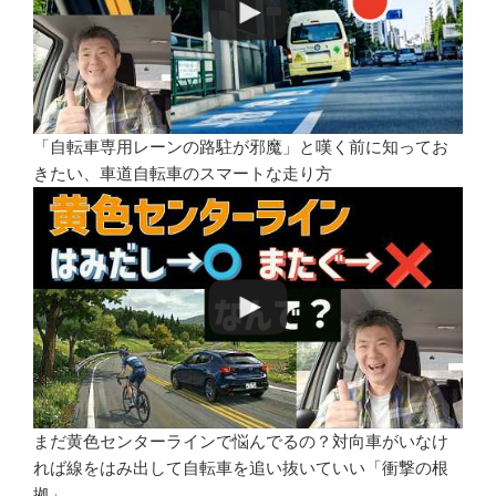
「自転車専用レーンの路駐が邪魔」と嘆く前に知ってお
きたい、車道自転車のスマートな走り方
まだ黄色センターラインで悩んでるの？対向車がいなけ
れば線をはみ出して自転車を追い抜いていい「衝撃の根
拠」