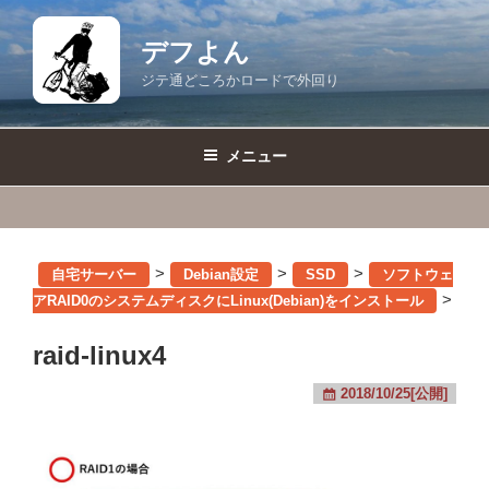
コ
ン
デフよん
テ
ジテ通どころかロードで外回り
ン
ツ
へ
メニュー
ス
キ
ッ
プ
>
>
>
自宅サーバー
Debian設定
SSD
ソフトウェ
>
アRAID0のシステムディスクにLinux(Debian)をインストール
raid-linux4
2018/10/25[公開]