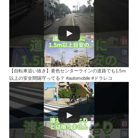
【自転車追い抜き】黄色センターラインの道路でも1.5ｍ
以上の安全間隔守ってる？ #automobile #ドラレコ