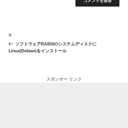
投
前
前
稿
の
ソフトウェアRAID0のシステムディスクに
ナ
投
Linux(Debian)をインストール
ビ
稿
ゲ
ー
シ
スポンサー リンク
ョ
ン