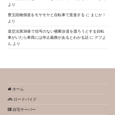
より
豊玉陸橋側道をモヤモヤと自転車で直進する
に
まじか！
より
道交法第38条で信号のない横断歩道を渡ろうとする自転
車がいたら車両には停止義務があるとわかる話
に
デフよ
ん
より
ホーム
ロードバイク
自宅サーバー