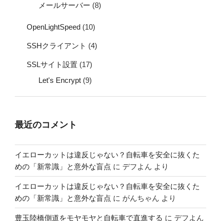
メールサーバー
(8)
OpenLightSpeed
(10)
SSHクライアント
(4)
SSLサイト設置
(17)
Let's Encrypt
(9)
最近のコメント
イエローカットは違反じゃない？自転車を安全に抜くた
めの「新常識」と意外な盲点
に
デフよん
より
イエローカットは違反じゃない？自転車を安全に抜くた
めの「新常識」と意外な盲点
に
がんちゃん
より
豊玉陸橋側道をモヤモヤと自転車で直進する
に
デフよん