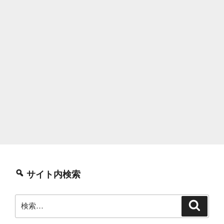
サイト内検索
検
検
索
索: