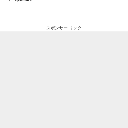
ナ
投
ビ
稿
ゲ
ー
スポンサー リンク
シ
ョ
ン