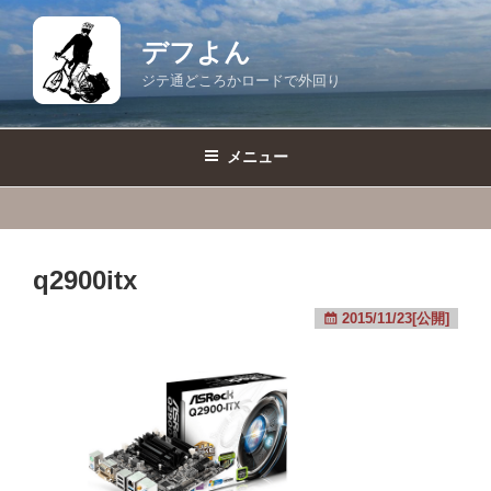
コ
ン
デフよん
テ
ジテ通どころかロードで外回り
ン
ツ
へ
メニュー
ス
キ
ッ
プ
q2900itx
2015/11/23[公開]