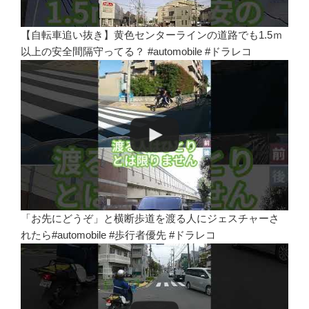
【自転車追い抜き】黄色センターラインの道路でも1.5ｍ
以上の安全間隔守ってる？ #automobile #ドラレコ
「お先にどうぞ」と横断歩道を渡る人にジェスチャーさ
れたら#automobile #歩行者優先 #ドラレコ