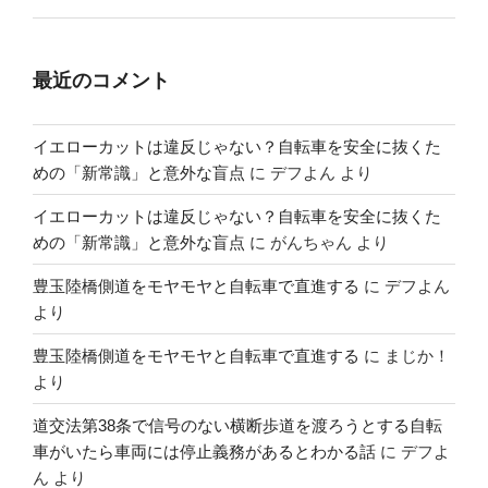
最近のコメント
イエローカットは違反じゃない？自転車を安全に抜くた
めの「新常識」と意外な盲点
に
デフよん
より
イエローカットは違反じゃない？自転車を安全に抜くた
めの「新常識」と意外な盲点
に
がんちゃん
より
豊玉陸橋側道をモヤモヤと自転車で直進する
に
デフよん
より
豊玉陸橋側道をモヤモヤと自転車で直進する
に
まじか！
より
道交法第38条で信号のない横断歩道を渡ろうとする自転
車がいたら車両には停止義務があるとわかる話
に
デフよ
ん
より