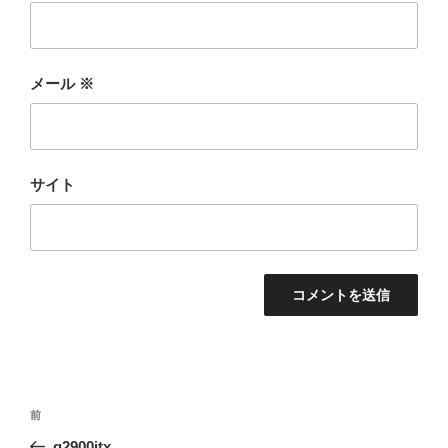
メール
※
サイト
投
前
前
稿
の
q2900itx