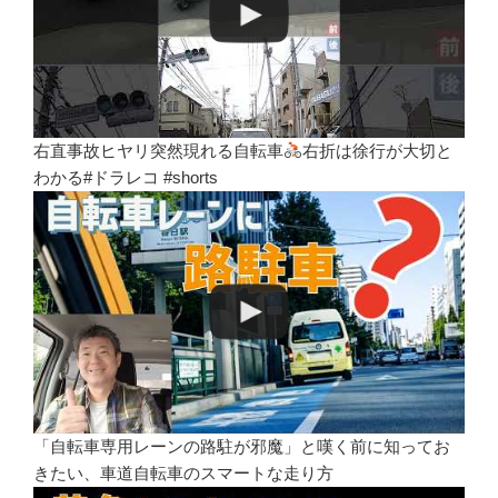
右直事故ヒヤリ突然現れる自転車
右折は徐行が大切と
わかる#ドラレコ #shorts
「自転車専用レーンの路駐が邪魔」と嘆く前に知ってお
きたい、車道自転車のスマートな走り方