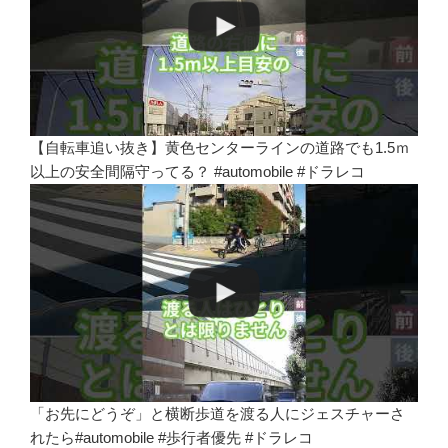
【自転車追い抜き】黄色センターラインの道路でも1.5ｍ
以上の安全間隔守ってる？ #automobile #ドラレコ
「お先にどうぞ」と横断歩道を渡る人にジェスチャーさ
れたら#automobile #歩行者優先 #ドラレコ