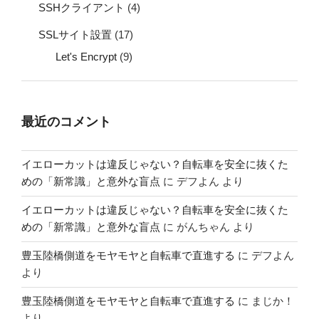
SSHクライアント
(4)
SSLサイト設置
(17)
Let's Encrypt
(9)
最近のコメント
イエローカットは違反じゃない？自転車を安全に抜くた
めの「新常識」と意外な盲点
に
デフよん
より
イエローカットは違反じゃない？自転車を安全に抜くた
めの「新常識」と意外な盲点
に
がんちゃん
より
豊玉陸橋側道をモヤモヤと自転車で直進する
に
デフよん
より
豊玉陸橋側道をモヤモヤと自転車で直進する
に
まじか！
より