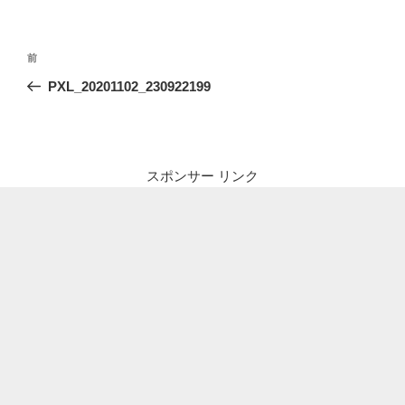
投
前
前
稿
の
PXL_20201102_230922199
ナ
投
ビ
稿
ゲ
ー
スポンサー リンク
シ
ョ
ン