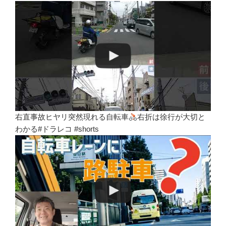
右直事故ヒヤリ突然現れる自転車
右折は徐行が大切と
わかる#ドラレコ #shorts