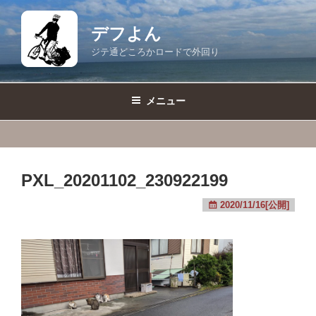
コ
ン
デフよん
テ
ジテ通どころかロードで外回り
ン
ツ
へ
メニュー
ス
キ
ッ
プ
PXL_20201102_230922199
2020/11/16[公開]