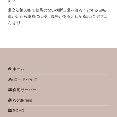
道交法第38条で信号のない横断歩道を渡ろうとする自転
車がいたら車両には停止義務があるとわかる話
に
デフよ
ん
より
ホーム
ロードバイク
自宅サーバー
WordPress
SOHO