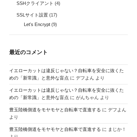
SSHクライアント
(4)
SSLサイト設置
(17)
Let's Encrypt
(9)
最近のコメント
イエローカットは違反じゃない？自転車を安全に抜くた
めの「新常識」と意外な盲点
に
デフよん
より
イエローカットは違反じゃない？自転車を安全に抜くた
めの「新常識」と意外な盲点
に
がんちゃん
より
豊玉陸橋側道をモヤモヤと自転車で直進する
に
デフよん
より
豊玉陸橋側道をモヤモヤと自転車で直進する
に
まじか！
より