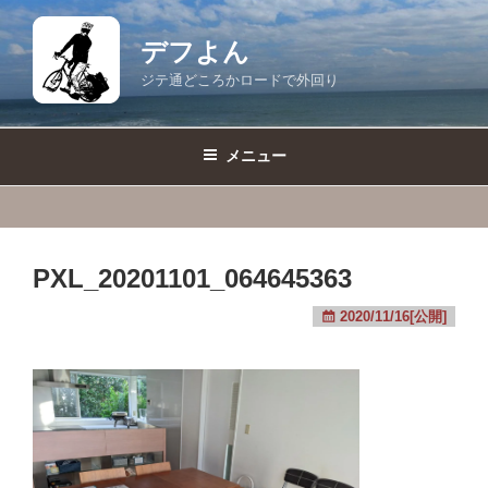
コ
ン
デフよん
テ
ジテ通どころかロードで外回り
ン
ツ
へ
メニュー
ス
キ
ッ
プ
PXL_20201101_064645363
2020/11/16[公開]