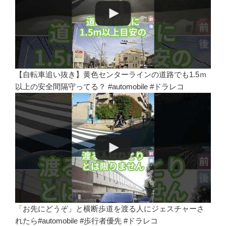
【自転車追い抜き】黄色センターラインの道路でも1.5ｍ
以上の安全間隔守ってる？ #automobile #ドラレコ
「お先にどうぞ」と横断歩道を渡る人にジェスチャーさ
れたら#automobile #歩行者優先 #ドラレコ