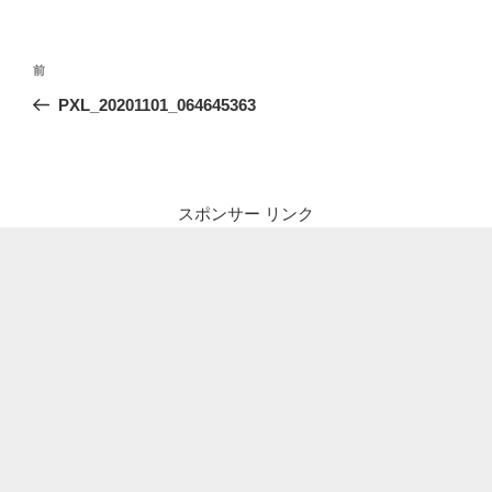
投
前
前
稿
の
PXL_20201101_064645363
ナ
投
ビ
稿
ゲ
ー
スポンサー リンク
シ
ョ
ン