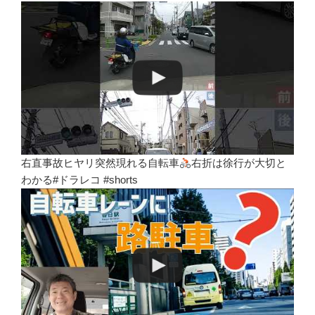
右直事故ヒヤリ突然現れる自転車
右折は徐行が大切と
わかる#ドラレコ #shorts