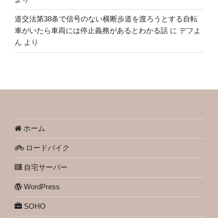
道交法第38条で信号のない横断歩道を渡ろうとする自転
車がいたら車両には停止義務があるとわかる話
に
デフよ
ん
より
ホーム
ロードバイク
自宅サーバー
WordPress
SOHO