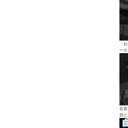
「お
ーさ
右直
切と