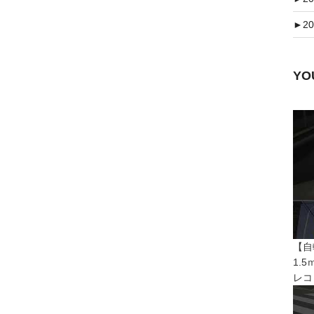
►
20
Y
【自
1.
レコ