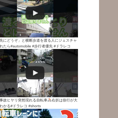
先にどうぞ」と横断歩道を渡る人にジェスチャ
れたら#automobile #歩行者優先 #ドラレコ
事故ヒヤリ突然現れる自転車
右折は徐行が大
わかる#ドラレコ #shorts