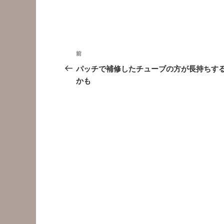
投
前
前
稿
の
パッチで補修したチューブの方が長持ちす
投
かも
ナ
稿
ビ
ゲ
ー
シ
ョ
ン