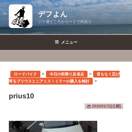
コ
ン
デフよん
テ
ジテ通どころかロードで外回り
ン
ツ
へ
メニュー
ス
キ
ッ
プ
>
>
ロードバイク
今日の街乗り反省点
音もなく忍び
>
寄るプリウスとニアミス！ミラーの購入を検討
prius10
2016/01/31[公開]