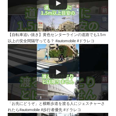
【自転車追い抜き】黄色センターラインの道路でも1.5ｍ
以上の安全間隔守ってる？ #automobile #ドラレコ
「お先にどうぞ」と横断歩道を渡る人にジェスチャーさ
れたら#automobile #歩行者優先 #ドラレコ