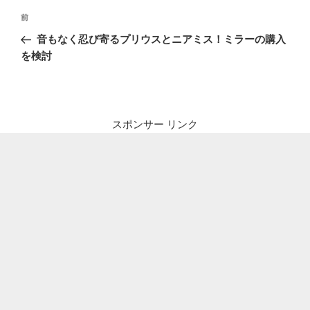
投
前
前
稿
の
音もなく忍び寄るプリウスとニアミス！ミラーの購入
ナ
投
を検討
ビ
稿
ゲ
ー
シ
スポンサー リンク
ョ
ン