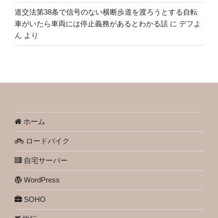
道交法第38条で信号のない横断歩道を渡ろうとする自転
車がいたら車両には停止義務があるとわかる話
に
デフよ
ん
より
ホーム
ロードバイク
自宅サーバー
WordPress
SOHO