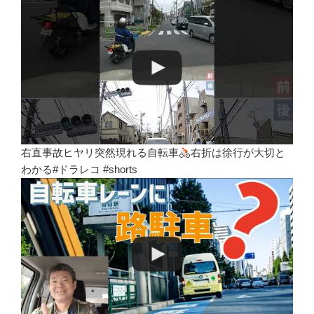
右直事故ヒヤリ突然現れる自転車
右折は徐行が大切と
わかる#ドラレコ #shorts