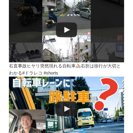
右直事故ヒヤリ突然現れる自転車
右折は徐行が大切と
わかる#ドラレコ #shorts