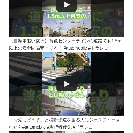
【自転車追い抜き】黄色センターラインの道路でも1.5ｍ
以上の安全間隔守ってる？ #automobile #ドラレコ
「お先にどうぞ」と横断歩道を渡る人にジェスチャーさ
れたら#automobile #歩行者優先 #ドラレコ