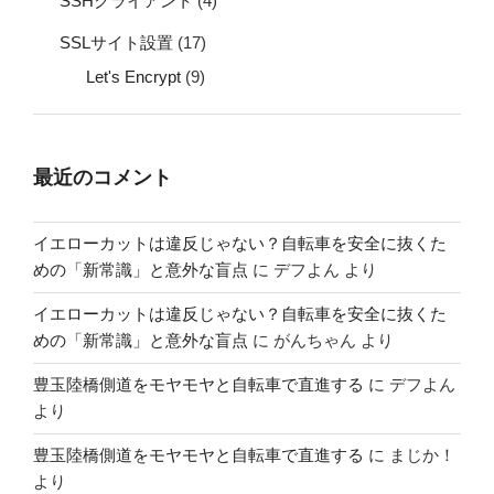
SSHクライアント
(4)
SSLサイト設置
(17)
Let's Encrypt
(9)
最近のコメント
イエローカットは違反じゃない？自転車を安全に抜くた
めの「新常識」と意外な盲点
に
デフよん
より
イエローカットは違反じゃない？自転車を安全に抜くた
めの「新常識」と意外な盲点
に
がんちゃん
より
豊玉陸橋側道をモヤモヤと自転車で直進する
に
デフよん
より
豊玉陸橋側道をモヤモヤと自転車で直進する
に
まじか！
より