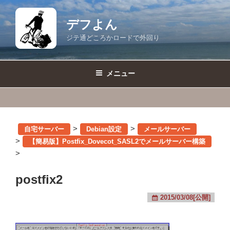
コ
ン
デフよん
テ
ジテ通どころかロードで外回り
ン
ツ
へ
メニュー
ス
キ
ッ
プ
>
>
自宅サーバー
Debian設定
メールサーバー
>
【簡易版】Postfix_Dovecot_SASL2でメールサーバー構築
>
postfix2
2015/03/08[公開]