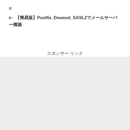
投
前
前
稿
の
【簡易版】Postfix_Dovecot_SASL2でメールサーバ
ナ
投
ー構築
ビ
稿
ゲ
ー
シ
スポンサー リンク
ョ
ン