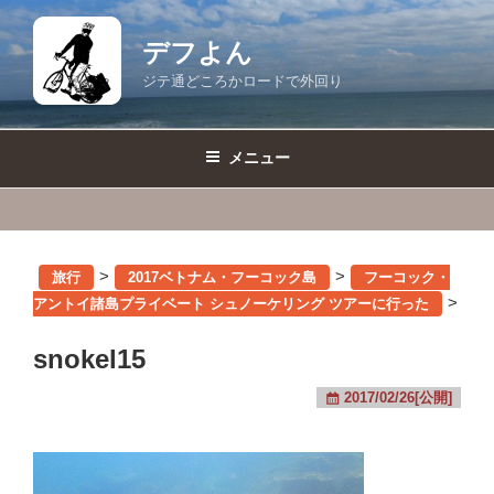
コ
ン
デフよん
テ
ジテ通どころかロードで外回り
ン
ツ
へ
メニュー
ス
キ
ッ
プ
>
>
旅行
2017ベトナム・フーコック島
フーコック・
>
アントイ諸島プライベート シュノーケリング ツアーに行った
snokel15
2017/02/26[公開]