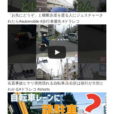
「お先にどうぞ」と横断歩道を渡る人にジェスチャーさ
れたら#automobile #歩行者優先 #ドラレコ
右直事故ヒヤリ突然現れる自転車
右折は徐行が大切と
わかる#ドラレコ #shorts