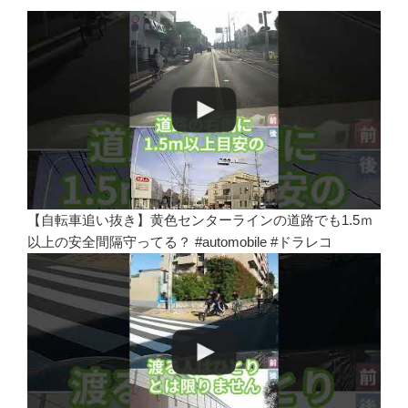
【自転車追い抜き】黄色センターラインの道路でも1.5ｍ
以上の安全間隔守ってる？ #automobile #ドラレコ