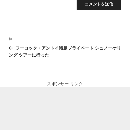
投
前
前
稿
の
フーコック・アントイ諸島プライベート シュノーケリ
ナ
投
ング ツアーに行った
ビ
稿
ゲ
ー
シ
スポンサー リンク
ョ
ン