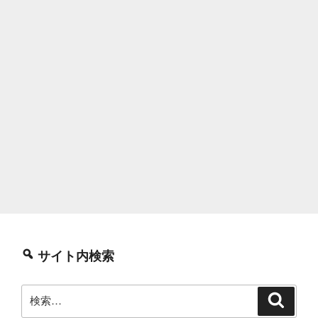
サイト内検索
検
検
索
索: