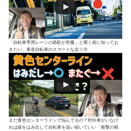
「自転車専用レーンの路駐が邪魔」と嘆く前に知ってお
きたい、車道自転車のスマートな走り方
まだ黄色センターラインで悩んでるの？対向車がいなけ
れば線をはみ出して自転車を追い抜いていい「衝撃の根