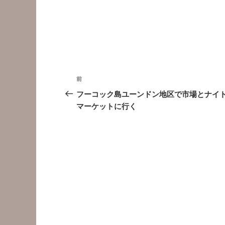
投
前
前
稿
の
フーコック島ユーンドン地区で市場とナイ
投
マーケットに行く
ナ
稿
ビ
ゲ
ー
シ
ョ
ン