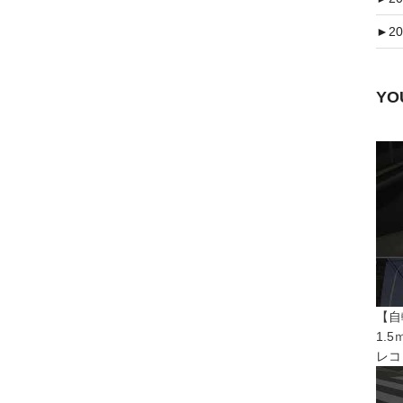
►
20
Y
【自
1.
レコ