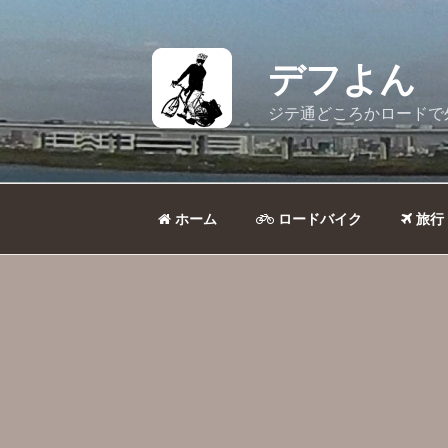
コ
ン
テ
デフよん
ン
ツ
ジテ通どころかロードで
へ
ス
キ
ッ
ホーム
ロードバイク
旅行
プ