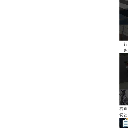
「お
ーさ
右直
切と