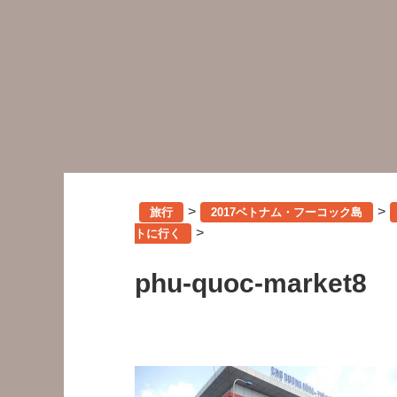
>
>
旅行
2017ベトナム・フーコック島
>
トに行く
phu-quoc-market8