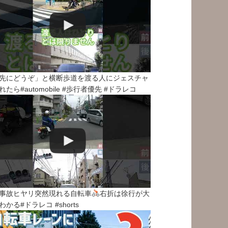
先にどうぞ」と横断歩道を渡る人にジェスチャ
れたら#automobile #歩行者優先 #ドラレコ
事故ヒヤリ突然現れる自転車
右折は徐行が大
わかる#ドラレコ #shorts