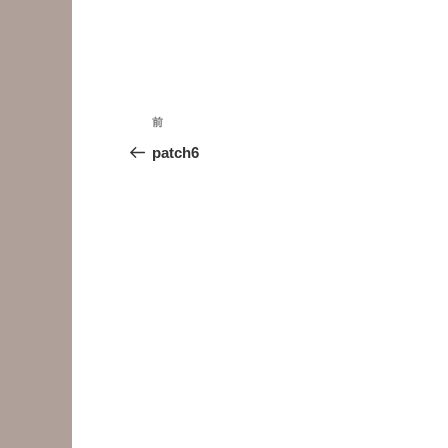
投
前
前
稿
の
patch6
投
ナ
稿
ビ
ゲ
ー
シ
ョ
ン