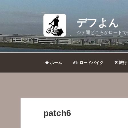
コ
ン
テ
デフよん
ン
ツ
ジテ通どころかロードで
へ
ス
キ
ッ
ホーム
ロードバイク
旅行
プ
patch6