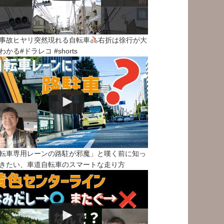
事故ヒヤリ突然現れる自転車
右折は徐行が大
わかる#ドラレコ #shorts
転車専用レーンの路駐が邪魔」と嘆く前に知っ
きたい、車道自転車のスマートな走り方