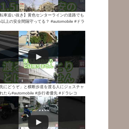
転車追い抜き】黄色センターラインの道路でも
5ｍ以上の安全間隔守ってる？ #automobile #ドラ
先にどうぞ」と横断歩道を渡る人にジェスチャ
れたら#automobile #歩行者優先 #ドラレコ