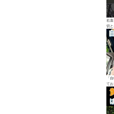
右直
切と
「自
てお