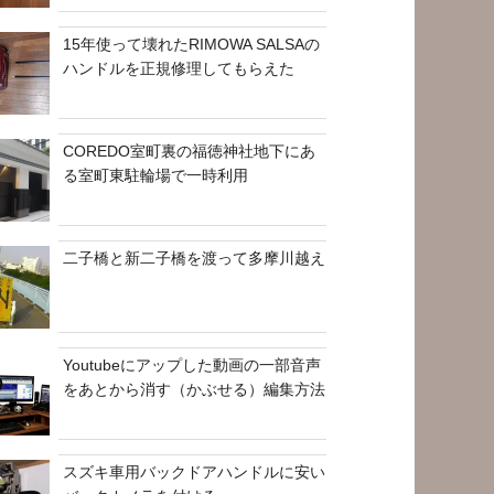
15年使って壊れたRIMOWA SALSAの
ハンドルを正規修理してもらえた
COREDO室町裏の福徳神社地下にあ
る室町東駐輪場で一時利用
二子橋と新二子橋を渡って多摩川越え
Youtubeにアップした動画の一部音声
をあとから消す（かぶせる）編集方法
スズキ車用バックドアハンドルに安い