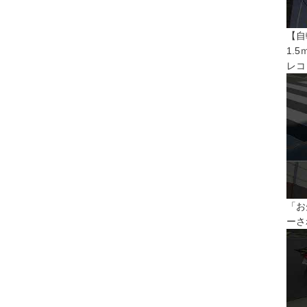
【自
1.
レコ
「お
ーさ