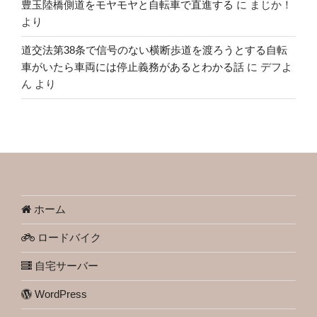
豊玉陸橋側道をモヤモヤと自転車で直進する
に
まじか！
より
道交法第38条で信号のない横断歩道を渡ろうとする自転
車がいたら車両には停止義務があるとわかる話
に
デフよ
ん
より
ホーム
ロードバイク
自宅サーバー
WordPress