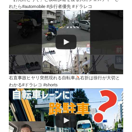
れたら#automobile #歩行者優先 #ドラレコ
右直事故ヒヤリ突然現れる自転車
右折は徐行が大切と
わかる#ドラレコ #shorts