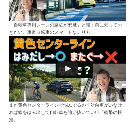
「自転車専用レーンの路駐が邪魔」と嘆く前に知ってお
きたい、車道自転車のスマートな走り方
まだ黄色センターラインで悩んでるの？対向車がいなけ
れば線をはみ出して自転車を追い抜いていい「衝撃の根
拠」