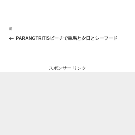
投
前
前
稿
の
PARANGTRITISビーチで乗馬と夕日とシーフード
ナ
投
ビ
稿
ゲ
ー
スポンサー リンク
シ
ョ
ン