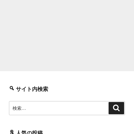
サイト内検索
検
検
索
索:
人気の投稿