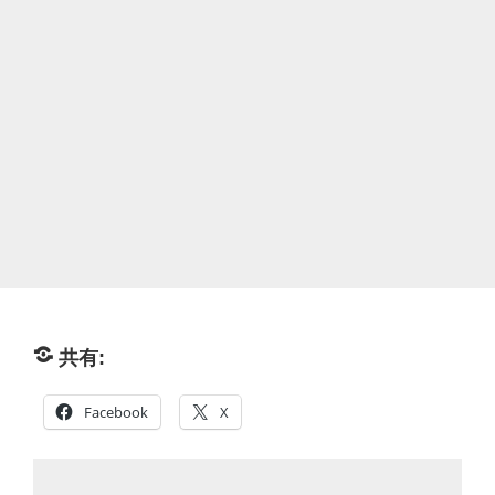
共有:
Facebook
X