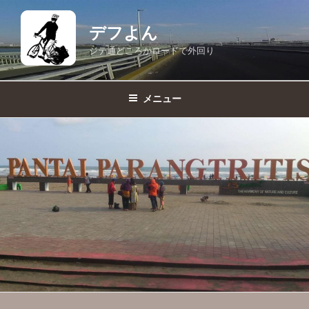
コ
ン
デフよん
テ
ジテ通どころかロードで外回り
ン
ツ
へ
メニュー
ス
キ
ッ
プ