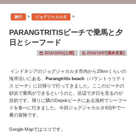
>
>
旅行
ジョグジャカルタ
PARANGTRITISビーチで乗馬と夕
日とシーフード
2016/10/01[公開]
2016/10/07[最終更新]
インドネシアのジョグジャカルタ市内から25kmくらいの
海岸沿いにある、
Parangtritis beach
（パラントゥリティ
ス ビーチ）に日帰りで行ってきました。ここのビーチの
砂浜で乗馬ができるというのと、浜辺で夕日を見るのが
目的です。帰りに隣のDepokビーチにある漁村でシーフー
ドを食べに行きました。今回ジョグジャカルタ4泊中で一
番の冒険です。
Google Mapではココです。