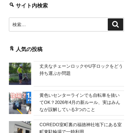
サイト内検索
検
検
索
索:
人気の投稿
丈夫なチェーンロックやU字ロックをどう
持ち運ぶか問題
黄色いセンターラインでも自転車を抜い
てOK？2026年4月の新ルール、実はみん
なが誤解している3つのこと
COREDO室町裏の福徳神社地下にある室
町東駐輪場で一時利用